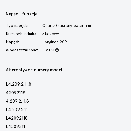
Napęd i funkcje
Typ napędu:
Quartz (zasilany bateriami)
Ruch sekundnika:
Skokowy
Napęd:
Longines 209
Wodoszczelność:
3 ATM
Alternatywne numery modeli:
L4.209.2.11.8
42092118
4.209.2.11.8
L4.209.2.11
L42092118
L4209211