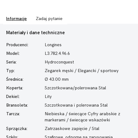
Informacje
Zadaj pytanie
Materiały i dane techniczne
Producenci:
Longines
Model:
L3.782.4.96.6
Seria:
Hydroconquest
Typ:
Zegarek męski
/ Elegancki / sportowy
Średnica:
Ø 43.00 mm
Koperta:
Szczotkowana/polerowana Stal
Dekiel:
Lity
Bransoleta:
Szczotkowana i polerowana Stal
Tarcza:
Niebieska / świecące Cyfry arabskie z
markerami / świecące wskazówki
Sprzączka:
Zatrzaskowe zapięcie / Stal
Szkło:
Szafirowe, odporne na zarysowania