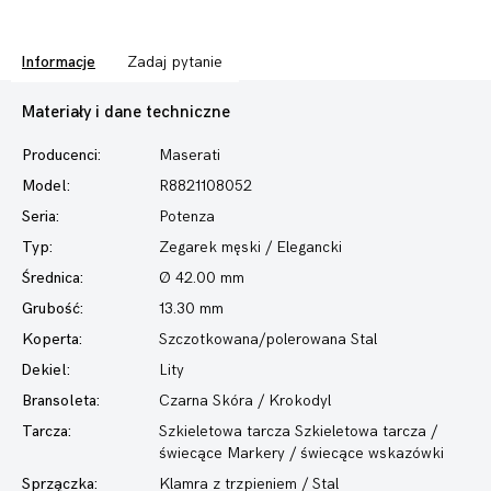
Informacje
Zadaj pytanie
Materiały i dane techniczne
Producenci:
Maserati
Model:
R8821108052
Seria:
Potenza
Typ:
Zegarek męski
/ Elegancki
Średnica:
Ø 42.00 mm
Grubość:
13.30 mm
Koperta:
Szczotkowana/polerowana Stal
Dekiel:
Lity
Bransoleta:
Czarna Skóra / Krokodyl
Tarcza:
Szkieletowa tarcza Szkieletowa tarcza /
świecące Markery / świecące wskazówki
Sprzączka:
Klamra z trzpieniem / Stal