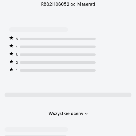
R8821108052
od Maserati
5
4
3
2
1
Wszystkie oceny