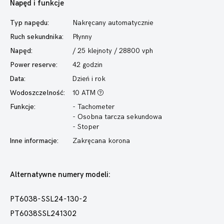
Napęd i funkcje
Typ napędu:
Nakręcany automatycznie
Ruch sekundnika:
Płynny
Napęd:
/ 25 klejnoty / 28800 vph
Power reserve:
42 godzin
Data:
Dzień i rok
Wodoszczelność:
10 ATM
Funkcje:
- Tachometer
- Osobna tarcza sekundowa
- Stoper
Inne informacje:
Zakręcana korona
Alternatywne numery modeli:
PT6038-SSL24-130-2
PT6038SSL241302