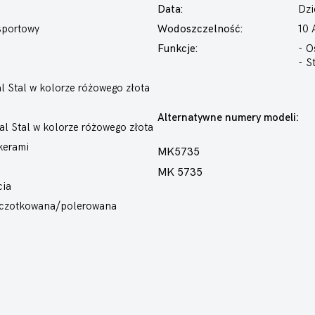
Data:
Dzi
sportowy
Wodoszczelność:
10
Funkcje:
- O
- S
 Stal w kolorze różowego złota
Alternatywne numery modeli:
l Stal w kolorze różowego złota
kerami
MK5735
MK 5735
cia
Szczotkowana/polerowana