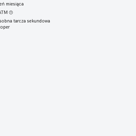
eń miesiąca
 ATM
sobna tarcza sekundowa
toper