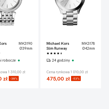
Kors
MK3190
Michael Kors
MK3178
Ø39mm
Slim Runway
Ø42mm
ni robocze
24 godziny
owa 1 310,00 zł
Cena rynkowa 1 010,00 zł
 zł
475,00 zł
-38%
-53%