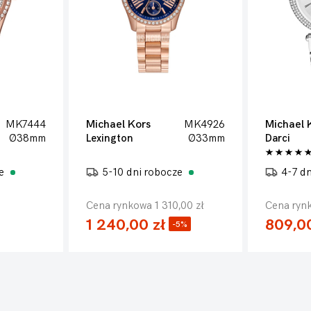
MK7444
Michael Kors
MK4926
Michael 
Ø38mm
Lexington
Ø33mm
Darci
ze
5-10 dni robocze
4-7 d
Cena rynkowa 1 310,00 zł
Cena rynk
1 240,00 zł
809,00
-5%