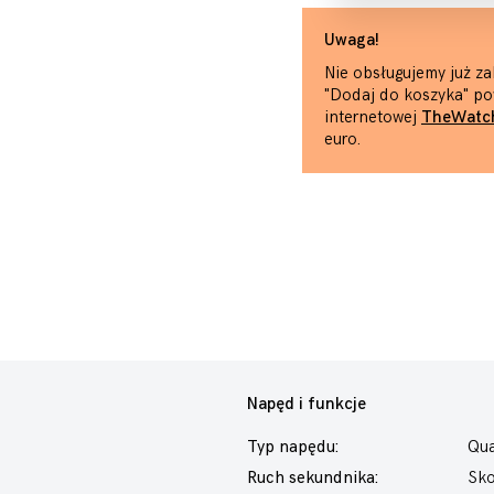
Uwaga!
Nie obsługujemy już za
"Dodaj do koszyka" po
internetowej
TheWatc
euro.
Napęd i funkcje
Typ napędu:
Qua
Ruch sekundnika:
Sk