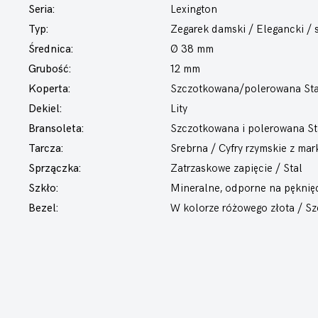
Seria:
Lexington
Typ:
Zegarek damski
/ Elegancki / 
Średnica:
Ø 38 mm
Grubość:
12 mm
Koperta:
Szczotkowana/polerowana Stal
Dekiel:
Lity
Bransoleta:
Szczotkowana i polerowana Sta
Tarcza:
Srebrna / Cyfry rzymskie z mar
Sprzączka:
Zatrzaskowe zapięcie / Stal
Szkło:
Mineralne, odporne na pęknię
Bezel:
W kolorze różowego złota / 