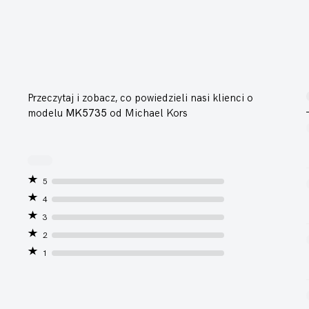
Przeczytaj i zobacz, co powiedzieli nasi klienci o
modelu
MK5735
od Michael Kors
5
4
3
2
1