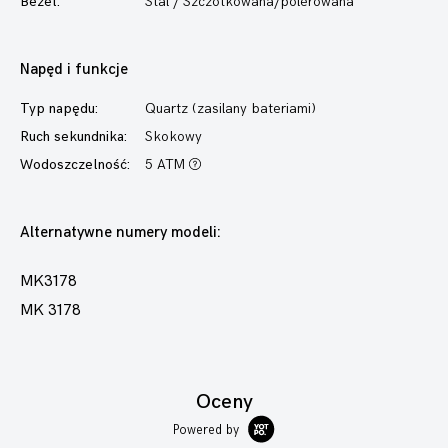
Bezel:
Stal / Szczotkowana/polerowana
Napęd i funkcje
Typ napędu:
Quartz (zasilany bateriami)
Ruch sekundnika:
Skokowy
Wodoszczelność:
5 ATM
Alternatywne numery modeli:
MK3178
MK 3178
Oceny
Powered by