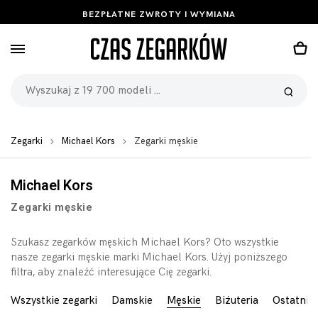
BEZPŁATNE ZWROTY I WYMIANA
Zegarki
Michael Kors
Zegarki męskie
Michael Kors
Zegarki męskie
Szukasz zegarków męskich Michael Kors? Oto wszystkie
nasze zegarki męskie marki Michael Kors. Użyj poniższego
filtra, aby znaleźć interesujące Cię zegarki.
Wszystkie zegarki
Damskie
Męskie
Biżuteria
Ostatnio