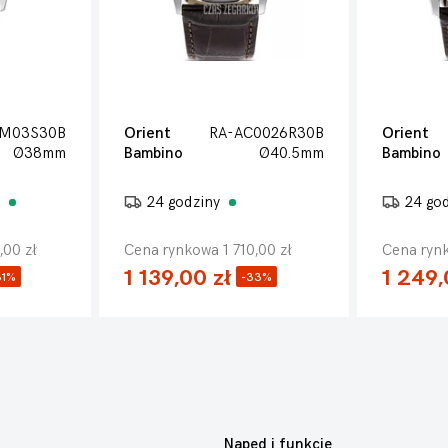
0M03S30B
Orient
RA-AC0026R30B
Orient
Ø38mm
Bambino
Ø40.5mm
Bambino
e
24 godziny
24 go
,00 zł
Cena rynkowa 1 710,00 zł
Cena rynk
1 139,00 zł
1 249,
31%
-33%
Napęd i funkcje