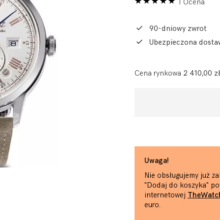
1 Ocena
90-dniowy zwrot
Ubezpieczona dosta
Cena rynkowa
2 410,00 z
Uwaga!
Nie obsługujemy już za
"Dodaj do koszyka" po
internetowej
TheWatc
euro.