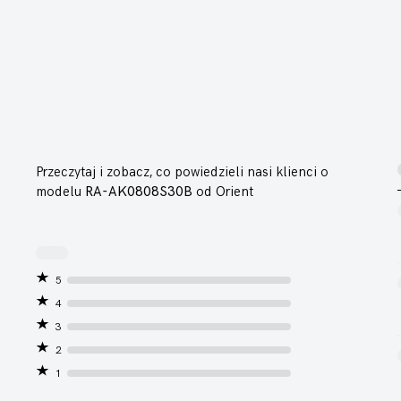
Przeczytaj i zobacz, co powiedzieli nasi klienci o
modelu
RA-AK0808S30B
od Orient
5
4
3
2
1