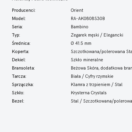
Producenci:
Orient
Model:
RA-AK0808S30B
Seria:
Bambino
Typ:
Zegarek męski
/ Elegancki
Średnica:
Ø 41.5 mm
Koperta:
Szczotkowana/polerowana Sta
Dekiel:
Szkło mineralne
Bransoleta:
Beżowa Skóra, dodatkowa bran
Tarcza:
Biała / Cyfry rzymskie
Sprzączka:
Klamra z trzpieniem / Stal
Szkło:
Krysterna Crystals
Bezel:
Stal / Szczotkowana/polerow