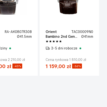
RA-AK0807R30B
Orient
TAC00009N0
Ø41.5mm
Bambino 2nd Generation
Ø41mm
dziny
3-5 dni robocze
owa 2 210,00 zł
Cena rynkowa 1 810,00 zł
00 zł
1 159,00 zł
-43%
-36%