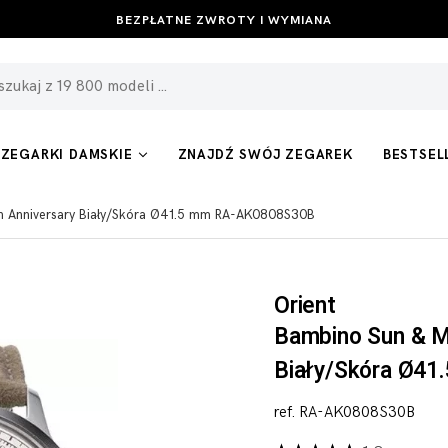
BEZPŁATNE ZWROTY I WYMIANA
ZEGARKI DAMSKIE
ZNAJDŹ SWÓJ ZEGAREK
BESTSEL
h Anniversary Biały/Skóra Ø41.5 mm RA-AK0808S30B
Orient
Bambino Sun & M
Biały/Skóra Ø41
ref. RA-AK0808S30B