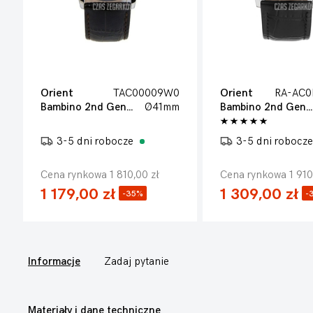
Orient
TAC00009W0
Orient
RA-AC
Bambino 2nd Generation
Ø41mm
Bambino 2nd Generation
3-5 dni robocze
3-5 dni robocz
Cena rynkowa 1 810,00 zł
Cena rynkowa 1 910
1 179,00 zł
1 309,00 zł
-35%
-
Informacje
Zadaj pytanie
Materiały i dane techniczne