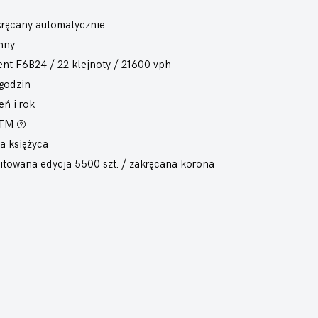
ręcany automatycznie
nny
ent F6B24 / 22 klejnoty / 21600 vph
godzin
eń i rok
ATM
a księżyca
itowana edycja 5500 szt. / zakręcana korona