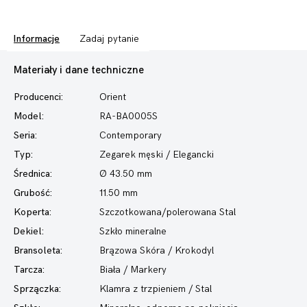
Informacje
Zadaj pytanie
Materiały i dane techniczne
Producenci:
Orient
Model:
RA-BA0005S
Seria:
Contemporary
Typ:
Zegarek męski
/ Elegancki
Średnica:
Ø 43.50 mm
Grubość:
11.50 mm
Koperta:
Szczotkowana/polerowana Stal
Dekiel:
Szkło mineralne
Bransoleta:
Brązowa Skóra / Krokodyl
Tarcza:
Biała / Markery
Sprzączka:
Klamra z trzpieniem / Stal