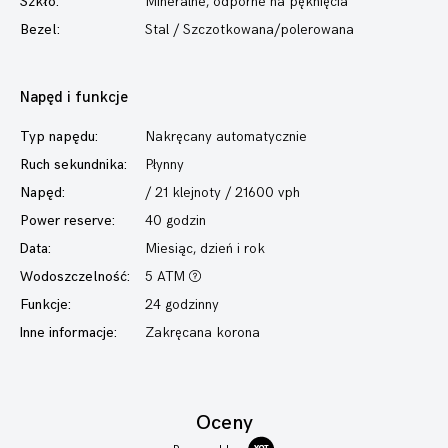
Szkło:
Mineralne, odporne na pęknięcia
Bezel:
Stal / Szczotkowana/polerowana
Napęd i funkcje
Typ napędu:
Nakręcany automatycznie
Ruch sekundnika:
Płynny
Napęd:
/ 21 klejnoty / 21600 vph
Power reserve:
40 godzin
Data:
Miesiąc, dzień i rok
Wodoszczelność:
5 ATM
Funkcje:
24 godzinny
Inne informacje:
Zakręcana korona
Oceny