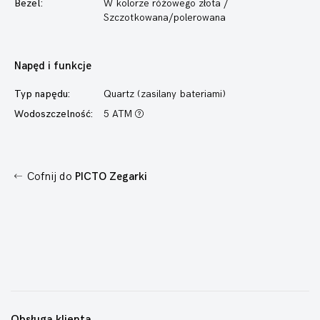
Bezel:
W kolorze różowego złota /
Szczotkowana/polerowana
Napęd i funkcje
Typ napędu:
Quartz (zasilany bateriami)
Wodoszczelność:
5 ATM
Cofnij do
PICTO Zegarki
Obsługa klienta