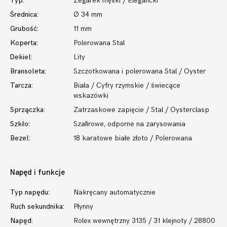
Typ:
Zegarek męski
/ Elegancki
Średnica:
Ø 34 mm
Grubość:
11 mm
Koperta:
Polerowana Stal
Dekiel:
Lity
Bransoleta:
Szczotkowana i polerowana Stal / Oyster
Tarcza:
Biała / Cyfry rzymskie / świecące
wskazówki
Sprzączka:
Zatrzaskowe zapięcie / Stal / Oysterclasp
Szkło:
Szafirowe, odporne na zarysowania
Bezel:
18 karatowe białe złoto / Polerowana
Napęd i funkcje
Typ napędu:
Nakręcany automatycznie
Ruch sekundnika:
Płynny
Napęd:
Rolex wewnętrzny 3135 / 31 klejnoty / 28800