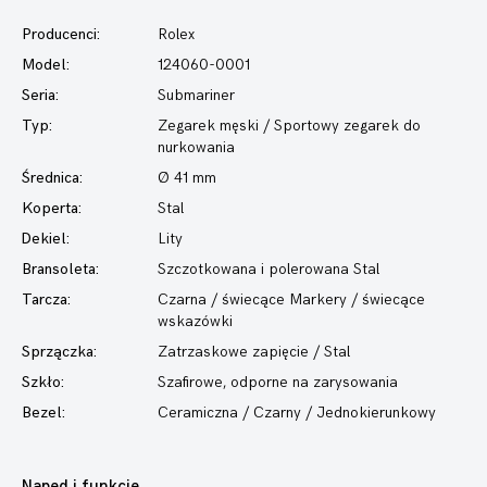
Producenci:
Rolex
Model:
124060-0001
Seria:
Submariner
Typ:
Zegarek męski
/ Sportowy zegarek do
nurkowania
Średnica:
Ø 41 mm
Koperta:
Stal
Dekiel:
Lity
Bransoleta:
Szczotkowana i polerowana Stal
Tarcza:
Czarna / świecące Markery / świecące
wskazówki
Sprzączka:
Zatrzaskowe zapięcie / Stal
Szkło:
Szafirowe, odporne na zarysowania
Bezel:
Ceramiczna / Czarny / Jednokierunkowy
Napęd i funkcje