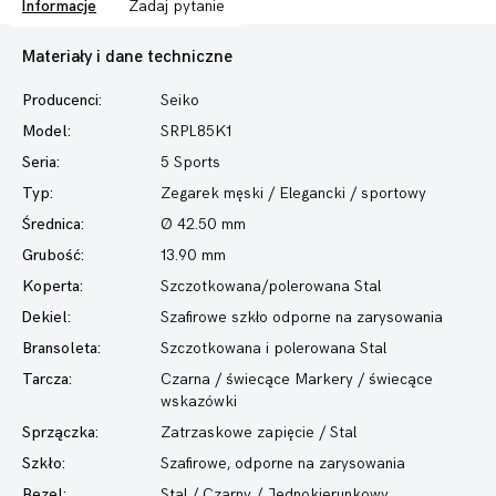
Informacje
Zadaj pytanie
Materiały i dane techniczne
Producenci:
Seiko
Model:
SRPL85K1
Seria:
5 Sports
Typ:
Zegarek męski
/ Elegancki / sportowy
Średnica:
Ø 42.50 mm
Grubość:
13.90 mm
Koperta:
Szczotkowana/polerowana Stal
Dekiel:
Szafirowe szkło odporne na zarysowania
Bransoleta:
Szczotkowana i polerowana Stal
Tarcza:
Czarna / świecące Markery / świecące
wskazówki
Sprzączka:
Zatrzaskowe zapięcie / Stal
Szkło:
Szafirowe, odporne na zarysowania
Bezel:
Stal / Czarny / Jednokierunkowy