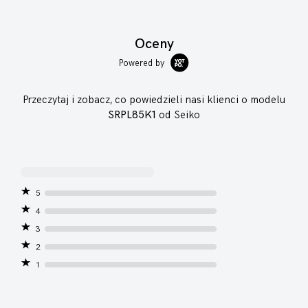
Oceny
Powered by
Przeczytaj i zobacz, co powiedzieli nasi klienci o modelu
SRPL85K1
od Seiko
5
4
3
2
1