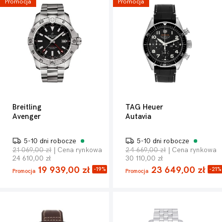
Promocja
Promocja
Breitling
TAG Heuer
Avenger
Autavia
5-10 dni robocze
5-10 dni robocze
21 069,00 zł
| Cena rynkowa
24 669,00 zł
| Cena rynkowa
24 610,00 zł
30 110,00 zł
19 939,00 zł
23 649,00 zł
-19%
-21%
Promocja
Promocja