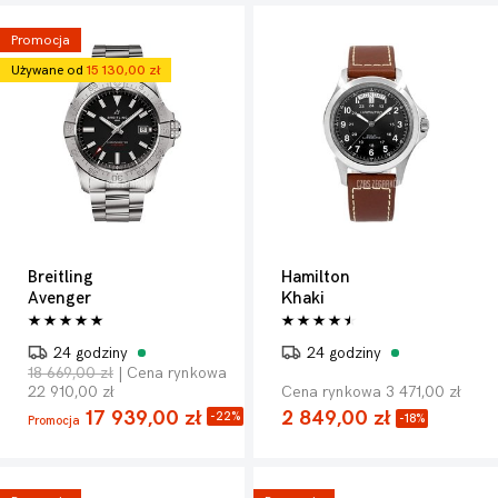
ze starannie dobranych modeli proponowanych przez
najlepszych producentów. Jesteśmy przekonani, że wśród
Promocja
oferowanych zegarków znajdziesz ten, który będzie w pełni
Używane od
15 130,00 zł
odpowiadał Twoim oczekiwaniom.
Breitling
Hamilton
Avenger
Khaki
24 godziny
24 godziny
18 669,00 zł
| Cena rynkowa
22 910,00 zł
Cena rynkowa 3 471,00 zł
17 939,00 zł
2 849,00 zł
-22%
-18%
Promocja