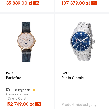
35 889,00 zł
107 379,00 zł
-8%
-8%
IWC
IWC
Portofino
Pilots Classic
3-8 tygodnie
Cena rynkowa
165 610,00 zł
152 769,00 zł
Produkt niedostępny
-8%