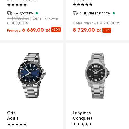
24 godziny
5-10 dni robocze
7 449,00 zł
| Cena rynkowa
8 300,00 zł
Cena rynkowa 9 910,00 zł
6 669,00 zł
8 729,00 zł
-20%
-12%
Promocja
Oris
Longines
Aquis
Conquest