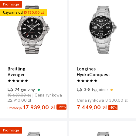
Promocja
Używane od
15 130,00 zł
Breitling
Longines
Avenger
HydroConquest
24 godziny
3-8 tygodnie
18 669,00 zł
| Cena rynkowa
22 910,00 zł
Cena rynkowa 8 300,00 zł
17 939,00 zł
7 449,00 zł
-22%
-10%
Promocja
Promocja