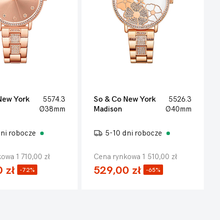
New York
5574.3
So & Co New York
5526.3
Ø38mm
Madison
Ø40mm
dni robocze
5-10 dni robocze
owa 1 710,00 zł
Cena rynkowa 1 510,00 zł
 zł
529,00 zł
-72%
-65%