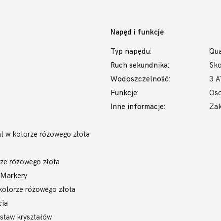
Napęd i funkcje
Typ napędu:
Qua
Ruch sekundnika:
Sk
Wodoszczelność:
3 
Funkcje:
Oso
Inne informacje:
Zak
 w kolorze różowego złota
rze różowego złota
 Markery
 kolorze różowego złota
cia
staw kryształów