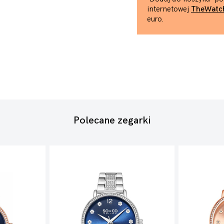
internetowej
TheWatc
euro.
Polecane zegarki