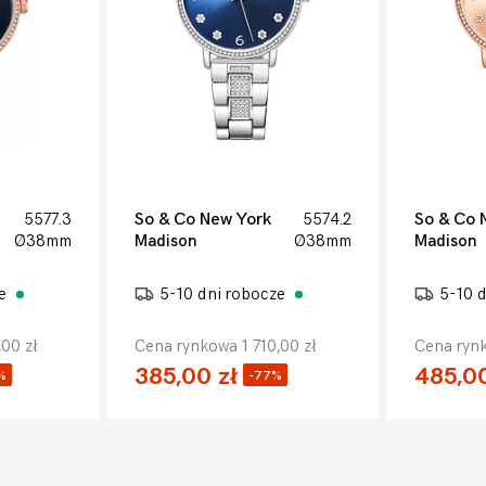
5577.3
So & Co New York
5574.2
So & Co 
Ø38mm
Madison
Ø38mm
Madison
ze
5-10 dni robocze
5-10 
,00 zł
Cena rynkowa 1 710,00 zł
Cena rynk
385,00 zł
485,00
%
-77%