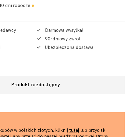
10 dni robocze
rzedawcy
Darmowa wysyłka!
90-dniowy zwrot
i
Ubezpieczona dostawa
Produkt niedostępny
kupów w polskich złotych, kliknij
tutaj
lub przycisk
wyżej, aby przejść do naszej międzynarodowej strony