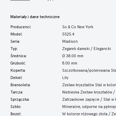
Materiały i dane techniczne
Producenci:
So & Co New York
Model:
5525.4
Seria:
Madison
Typ:
Zegarek damski
/ Elegancki
Średnica:
Ø 38.00 mm
Grubość:
8.00 mm
Koperta:
Szczotkowana/polerowana Stal
Dekiel:
Lity
Bransoleta:
Zestaw kryształów Stal w kolo
Tarcza:
Niebieska Zestaw kryształów /
Sprzączka:
Zatrzaskowe zapięcie / Stal w
Szkło:
Mineralne, odporne na pęknię
Bezel:
W kolorze różowego złota / Ze