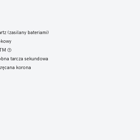
rtz (zasilany bateriami)
okowy
ATM
bna tarcza sekundowa
ręcana korona