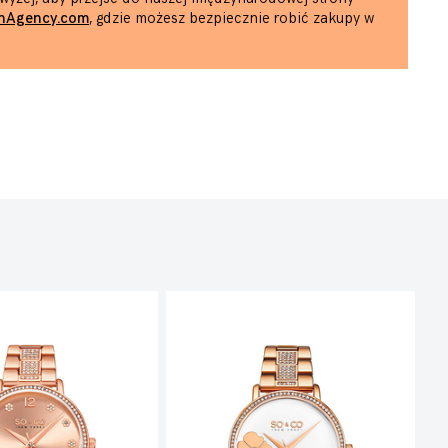
hAgency.com
, gdzie możesz bezpiecznie robić zakupy w