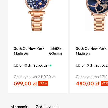
So & Co New York
5582.4
So & Co New York
Madison
Ø36mm
Madison
5-10 dni robocze
5-10 dni roboc
Cena rynkowa 2 110,00 zł
Cena rynkowa 1 710
599,00 zł
480,00 zł
-72%
-72
Informacje
Zadaj pytanie