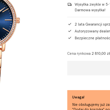
Wysyłka zwykle w 5-
Darmowa wysyłka!
2 lata Gwarancji sp
Autoryzowany dealer
Bezpieczne płatnośc
Cena rynkowa
2 810,00 zł
Uwaga!
Nie obsługujemy już za
"Dodaj do koszyka" po