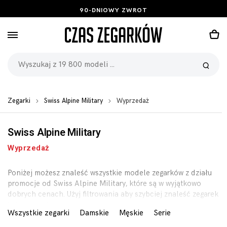
90-DNIOWY ZWROT
Zegarki
Swiss Alpine Military
Wyprzedaż
Swiss Alpine Military
Wyprzedaż
Poniżej możesz znaleść wszystkie modele zegarków z działu
promocje od Swiss Alpine Military
, które są w wyjątkowo
dobrych cenach. Użyj filtrowania aby szybciej znaleść zegarek
którego szukasz.
Wszystkie zegarki
Damskie
Męskie
Serie