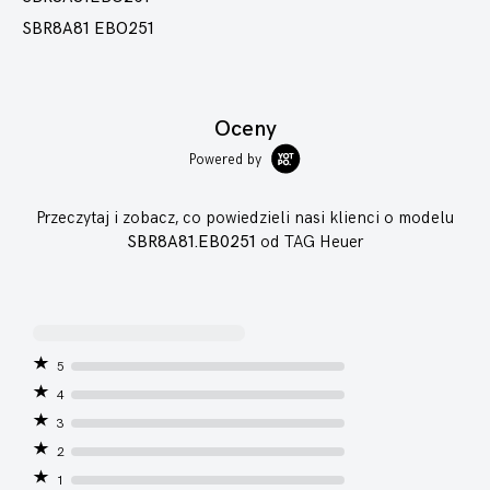
SBR8A81 EBO251
Oceny
Powered by
Przeczytaj i zobacz, co powiedzieli nasi klienci o modelu
SBR8A81.EB0251
od TAG Heuer
5
4
3
2
1