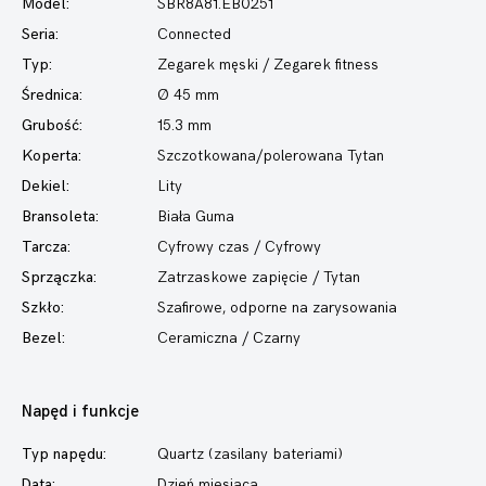
Model:
SBR8A81.EB0251
Seria:
Connected
Typ:
Zegarek męski
/ Zegarek fitness
Średnica:
Ø 45 mm
Grubość:
15.3 mm
Koperta:
Szczotkowana/polerowana Tytan
Dekiel:
Lity
Bransoleta:
Biała Guma
Tarcza:
Cyfrowy czas / Cyfrowy
Sprzączka:
Zatrzaskowe zapięcie / Tytan
Szkło:
Szafirowe, odporne na zarysowania
Bezel:
Ceramiczna / Czarny
Napęd i funkcje
Typ napędu:
Quartz (zasilany bateriami)
Data:
Dzień miesiąca