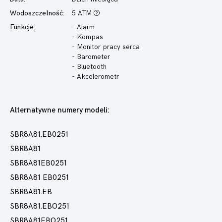
Wodoszczelność:
5 ATM
Funkcje:
- Alarm
- Kompas
- Monitor pracy serca
- Barometer
- Bluetooth
- Akcelerometr
Alternatywne numery modeli:
SBR8A81.EB0251
SBR8A81
SBR8A81EB0251
SBR8A81 EB0251
SBR8A81.EB
SBR8A81.EBO251
SBR8A81EBO251