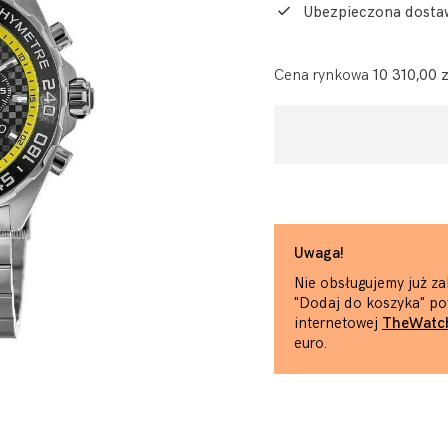
Ubezpieczona dosta
Cena rynkowa
10 310,00 z
Uwaga!
Nie obsługujemy już za
"Dodaj do koszyka" po
internetowej
TheWatc
euro.