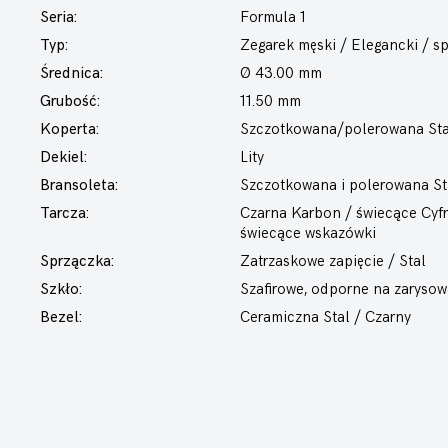
Seria:
Formula 1
Typ:
Zegarek męski
/ Elegancki / s
Średnica:
Ø 43.00 mm
Grubość:
11.50 mm
Koperta:
Szczotkowana/polerowana Sta
Dekiel:
Lity
Bransoleta:
Szczotkowana i polerowana St
Tarcza:
Czarna Karbon / świecące Cyfr
świecące wskazówki
Sprzączka:
Zatrzaskowe zapięcie / Stal
Szkło:
Szafirowe, odporne na zarysow
Bezel:
Ceramiczna Stal / Czarny