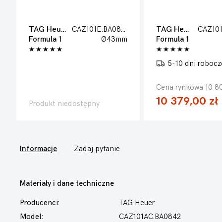
TAG Heuer
CAZ101E.BA0842
TAG Heuer
Formula 1
Ø43mm
Formula 1
5-10 dni roboc
Cena rynkowa 10 80
10 379,00 zł
Produkt niedostępny
Informacje
Zadaj pytanie
Materiały i dane techniczne
Producenci:
TAG Heuer
Model:
CAZ101AC.BA0842