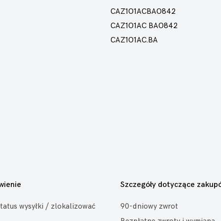
CAZ1O1ACBAO842
CAZ1O1AC BAO842
CAZ1O1AC.BA
wienie
Szczegóły dotyczące zakup
tatus wysyłki / zlokalizować
90-dniowy zwrot