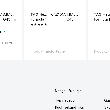
CAZ101AG.BA0842
TAG Heuer
CAZ101AH.BA0842
T
Ø43mm
Formula 1
Ø43mm
Formula 1
ze
0,00 zł
Produkt niedostępny
Produkt 
Napęd i funkcje
Typ napędu:
Qua
Ruch sekundnika:
Sk