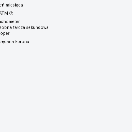
eń miesiąca
 ATM
achometer
sobna tarcza sekundowa
toper
ręcana korona