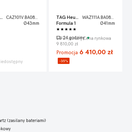
AG Heuer
CAZ101V.BA0842
TAG Heuer
WAZ111A.BA0875
Ø43mm
Formula 1
Ø41mm
24 godziny
6 729,00 zł
| Cena rynkowa
9 810,00 zł
6 410,00 zł
Promocja
niedostępny
-35%
rtz (zasilany bateriami)
okowy