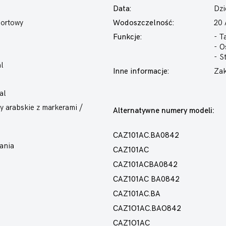
Data:
Dzi
portowy
Wodoszczelność:
20
Funkcje:
- T
- O
- S
l
Inne informacje:
Zak
al
y arabskie z markerami /
Alternatywne numery modeli:
CAZ101AC.BA0842
ania
CAZ101AC
CAZ101ACBA0842
CAZ101AC BA0842
CAZ101AC.BA
CAZ1O1AC.BAO842
CAZ1O1AC