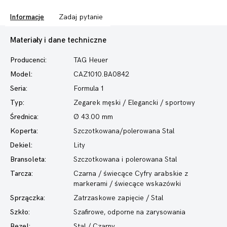
Informacje
Zadaj pytanie
Materiały i dane techniczne
Producenci:
TAG Heuer
Model:
CAZ1010.BA0842
Seria:
Formula 1
Typ:
Zegarek męski
/ Elegancki / sportowy
Średnica:
Ø 43.00 mm
Koperta:
Szczotkowana/polerowana Stal
Dekiel:
Lity
Bransoleta:
Szczotkowana i polerowana Stal
Tarcza:
Czarna / świecące Cyfry arabskie z
markerami / świecące wskazówki
Sprzączka:
Zatrzaskowe zapięcie / Stal
Szkło:
Szafirowe, odporne na zarysowania
Bezel:
Stal / Czarny