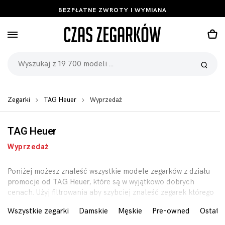
BEZPŁATNE ZWROTY I WYMIANA
Zegarki
TAG Heuer
Wyprzedaż
TAG Heuer
Wyprzedaż
Poniżej możesz znaleść wszystkie modele zegarków z działu
promocje od TAG Heuer
, które są w wyjątkowo dobrych
cenach. Użyj filtrowania aby szybciej znaleść zegarek którego
szukasz.
Wszystkie zegarki
Damskie
Męskie
Pre-owned
Ostatn