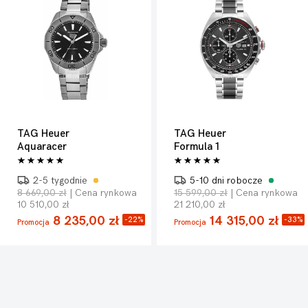
TAG Heuer
TAG Heuer
Aquaracer
Formula 1
2-5 tygodnie
5-10 dni robocze
8 669,00 zł
| Cena rynkowa
15 599,00 zł
| Cena rynkowa
10 510,00 zł
21 210,00 zł
8 235,00 zł
14 315,00 zł
-22%
-33%
Promocja
Promocja