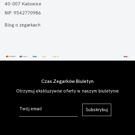
40-007 Katowice
NIP: 9542770986
Blog o zegarkach
Czas Zegarków Biuletyn
Otrzymuj ekskluzywne oferty w naszym biuletynie
Subskrybuj