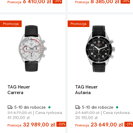
6 410,00 zł
8 385,00 zł
-35%
-35%
Promocja
Promocja
Promocja
Promocja
TAG Heuer
TAG Heuer
Carrera
Autavia
5-10 dni robocze
5-10 dni robocze
34 679,00 zł
| Cena rynkowa
24 669,00 zł
| Cena rynkowa
41 310,00 zł
30 110,00 zł
32 989,00 zł
23 649,00 zł
-20%
-21%
Promocja
Promocja