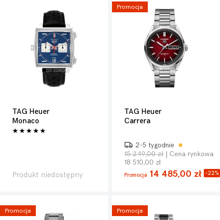
Promocja
TAG Heuer
TAG Heuer
Monaco
Carrera
2-5 tygodnie
15 249,00 zł
| Cena rynkowa
18 510,00 zł
14 485,00 zł
-22%
Produkt niedostępny
Promocja
Promocja
Promocja