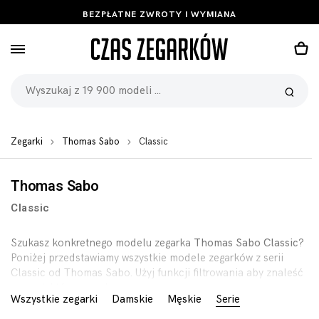
BEZPŁATNE ZWROTY I WYMIANA
Zegarki
Thomas Sabo
Classic
Thomas Sabo
Classic
Szukasz konkretnego modelu zegarka
Thomas Sabo Classic
?
Poniżej przedstawiamy wszystkie modele zegarków z serii
Classic od Thomas Sabo. Użyj funkcji filtrowania aby znaleść
zegarek którego szukasz.
Wszystkie zegarki
Damskie
Męskie
Serie