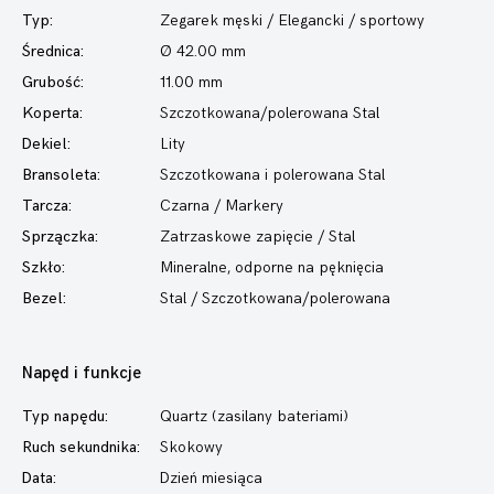
Typ:
Zegarek męski
/ Elegancki / sportowy
Średnica:
Ø 42.00 mm
Grubość:
11.00 mm
Koperta:
Szczotkowana/polerowana Stal
Dekiel:
Lity
Bransoleta:
Szczotkowana i polerowana Stal
Tarcza:
Czarna / Markery
Sprzączka:
Zatrzaskowe zapięcie / Stal
Szkło:
Mineralne, odporne na pęknięcia
Bezel:
Stal / Szczotkowana/polerowana
Napęd i funkcje
Typ napędu:
Quartz (zasilany bateriami)
Ruch sekundnika:
Skokowy
Data:
Dzień miesiąca