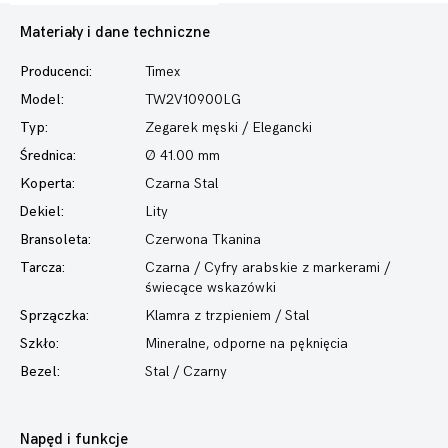
Materiały i dane techniczne
Producenci:
Timex
Model:
TW2V10900LG
Typ:
Zegarek męski
/ Elegancki
Średnica:
Ø 41.00 mm
Koperta:
Czarna Stal
Dekiel:
Lity
Bransoleta:
Czerwona Tkanina
Tarcza:
Czarna / Cyfry arabskie z markerami /
świecące wskazówki
Sprzączka:
Klamra z trzpieniem / Stal
Szkło:
Mineralne, odporne na pęknięcia
Bezel:
Stal / Czarny
Napęd i funkcje