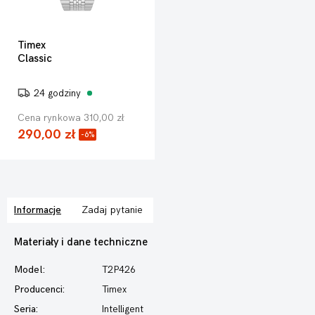
Timex
Classic
24 godziny
Cena rynkowa 310,00 zł
290,00 zł
-6%
Informacje
Zadaj pytanie
Materiały i dane techniczne
Model:
T2P426
Producenci:
Timex
Seria:
Intelligent