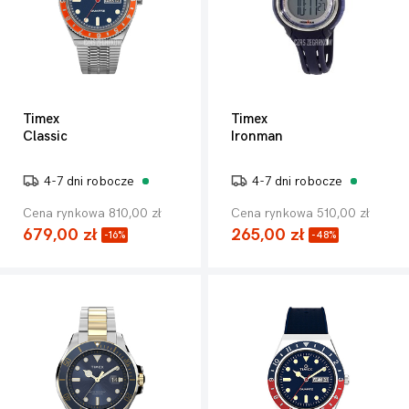
Timex
Timex
Classic
Ironman
4-7 dni robocze
4-7 dni robocze
Cena rynkowa 810,00 zł
Cena rynkowa 510,00 zł
679,00 zł
265,00 zł
-16%
-48%