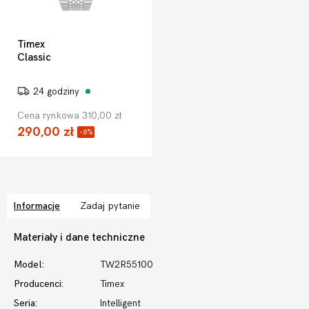
Timex
Classic
24 godziny
Cena rynkowa 310,00 zł
290,00 zł
-6%
Informacje
Zadaj pytanie
Materiały i dane techniczne
Model:
TW2R55100
Producenci:
Timex
Seria:
Intelligent