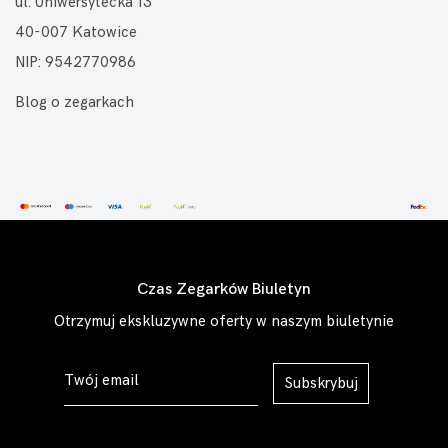
ul. Uniwersytecka 13
40-007 Katowice
NIP: 9542770986
Blog o zegarkach
Czas Zegarków Biuletyn
Otrzymuj ekskluzywne oferty w naszym biuletynie
Subskrybuj