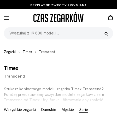
BEZPŁATNE ZWROTY I WYMIANA
Zegarki
Timex
Transcend
Timex
Transcend
Szukasz konkretnego modelu zegarka
Timex Transcend
?
Poniżej przedstawiamy wszystkie modele zegarków z serii
Transcend od Timex. Użyj funkcji filtrowania aby znaleść
zegarek którego szukasz.
Wszystkie zegarki
Damskie
Męskie
Serie