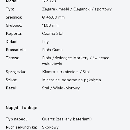
Model:
1791723
Typ:
Zegarek męski
/ Elegancki / sportowy
Średnica:
Ø 46.00 mm
Grubość:
11.00 mm
Koperta:
Czarna Stal
Dekiel:
Lity
Bransoleta:
Biała Guma
Tarcza:
Biała / świecące Markery / świecące
wskazówki
Sprzączka:
Klamra z trzpieniem / Stal
Szkło:
Mineralne, odporne na pęknięcia
Bezel:
Stal / Wielokolorowy
Napęd i funkcje
Typ napędu:
Quartz (zasilany bateriami)
Ruch sekundnika:
Skokowy