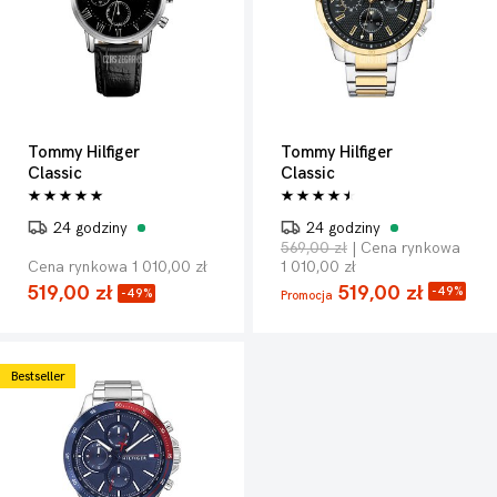
Tommy Hilfiger
Tommy Hilfiger
Classic
Classic
24 godziny
24 godziny
569,00 zł
| Cena rynkowa
Cena rynkowa 1 010,00 zł
1 010,00 zł
519,00 zł
519,00 zł
-49%
-49%
Promocja
Bestseller