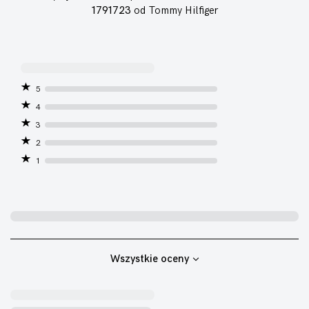
1791723
od Tommy Hilfiger
5
4
3
2
1
Wszystkie oceny