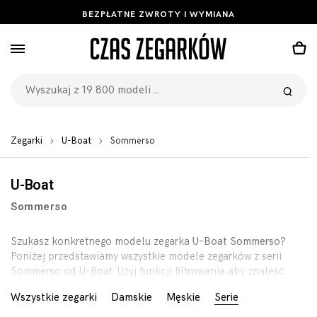
BEZPŁATNE ZWROTY I WYMIANA
Zegarki
U-Boat
Sommerso
U-Boat
Sommerso
Szukasz konkretnego modelu zegarka
U-Boat Sommerso
?
Poniżej przedstawiamy wszystkie modele zegarków z serii
Sommerso od U-Boat. Użyj funkcji filtrowania aby znaleść
zegarek którego szukasz.
Wszystkie zegarki
Damskie
Męskie
Serie