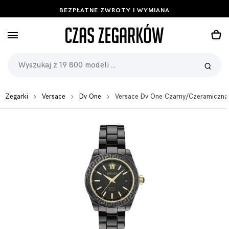
BEZPŁATNE ZWROTY I WYMIANA
Zegarki
Versace
Dv One
Versace Dv One Czarny/Czeramicz