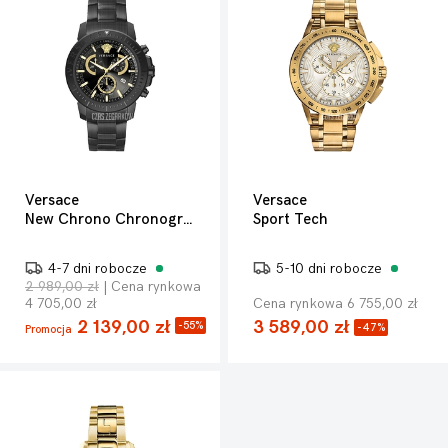
Versace
Versace
New Chrono Chronograph 45mm
Sport Tech
4-7 dni robocze
5-10 dni robocze
2 989,00 zł
| Cena rynkowa
4 705,00 zł
Cena rynkowa 6 755,00 zł
2 139,00 zł
3 589,00 zł
-55%
-47%
Promocja