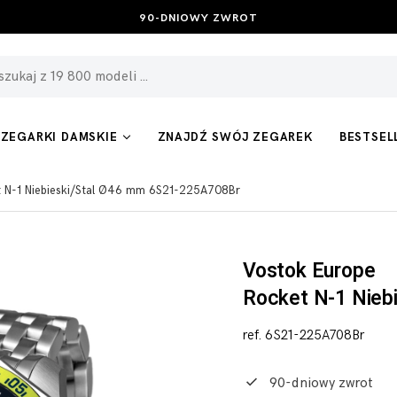
BEZPŁATNE ZWROTY I WYMIANA
ZEGARKI DAMSKIE
ZNAJDŹ SWÓJ ZEGAREK
BESTSEL
t N-1 Niebieski/Stal Ø46 mm 6S21-225A708Br
Vostok Europe
Rocket N-1 Nieb
ref. 6S21-225A708Br
90-dniowy zwrot