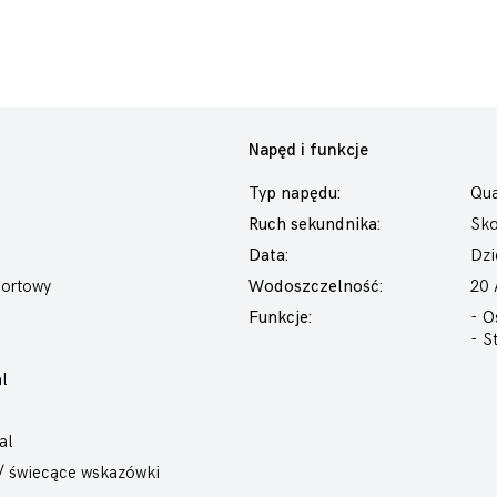
Napęd i funkcje
Typ napędu:
Qua
Ruch sekundnika:
Sk
Data:
Dzi
portowy
Wodoszczelność:
20
Funkcje:
- O
- S
l
al
 / świecące wskazówki