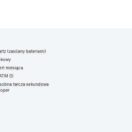
rtz (zasilany bateriami)
okowy
eń miesiąca
 ATM
sobna tarcza sekundowa
toper