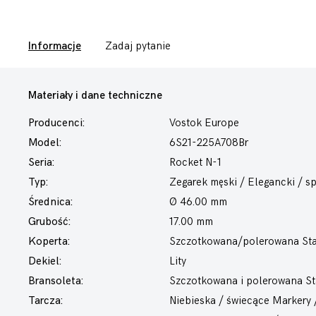
Informacje
Zadaj pytanie
Materiały i dane techniczne
Producenci:
Vostok Europe
Model:
6S21-225A708Br
Seria:
Rocket N-1
Typ:
Zegarek męski
/ Elegancki / s
Średnica:
Ø 46.00 mm
Grubość:
17.00 mm
Koperta:
Szczotkowana/polerowana Sta
Dekiel:
Lity
Bransoleta:
Szczotkowana i polerowana St
Tarcza:
Niebieska / świecące Markery