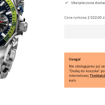
Ubezpieczona dosta
Cena rynkowa
2 022,00 z
Uwaga!
Nie obsługujemy już za
"Dodaj do koszyka" po
internetowej
TheWatc
euro.