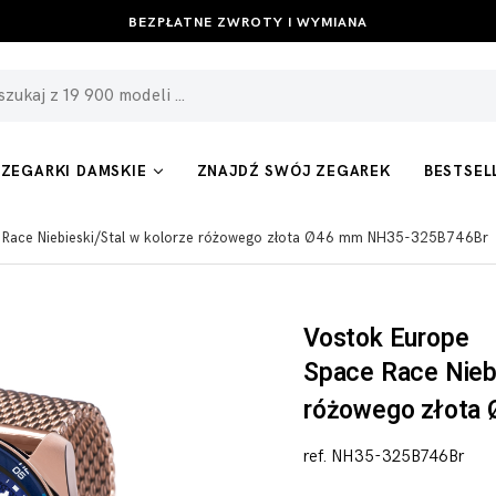
BEZPŁATNE ZWROTY I WYMIANA
ZEGARKI DAMSKIE
ZNAJDŹ SWÓJ ZEGAREK
BESTSEL
 Race Niebieski/Stal w kolorze różowego złota Ø46 mm NH35-325B746Br
Vostok Europe
Space Race Niebi
różowego złota
ref. NH35-325B746Br