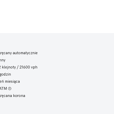
ręcany automatycznie
nny
2 klejnoty / 21600 vph
godzin
eń miesiąca
 ATM
ręcana korona