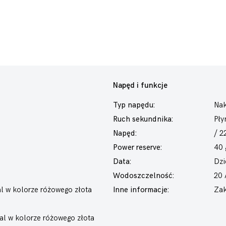
Napęd i funkcje
Typ napędu:
Nak
Ruch sekundnika:
Pły
Napęd:
/ 2
Power reserve:
40 
Data:
Dzi
Wodoszczelność:
20
 w kolorze różowego złota
Inne informacje:
Zak
al w kolorze różowego złota