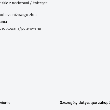
bskie z markerami / świecące
 kolorze różowego złota
ania
Szczotkowana/polerowana
wienie
Szczegóły dotyczące zakup