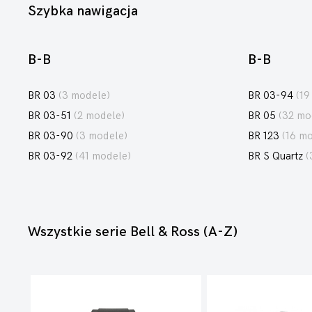
Szybka nawigacja
B-B
B-B
BR 03
(3 modele)
BR 03-94
(19
BR 03-51
(2 modele)
BR 05
(32 mo
BR 03-90
(3 modele)
BR 123
(16 m
BR 03-92
(41 modele)
BR S Quartz
(
Wszystkie serie Bell & Ross (A-Z)