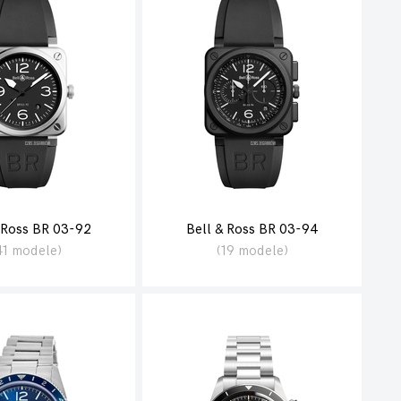
 Ross BR 03-92
Bell & Ross BR 03-94
41 modele)
(19 modele)