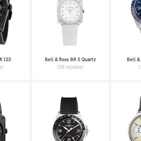
R 123
Bell & Ross BR S Quartz
Bell &
e)
(38 modele)