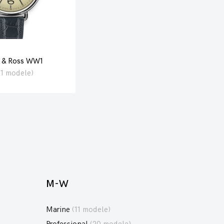
l & Ross WW1
11 modele)
M-W
Marine
(11 modele)