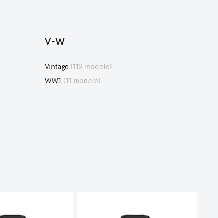
V-W
Vintage
(112 modele)
WW1
(11 modele)