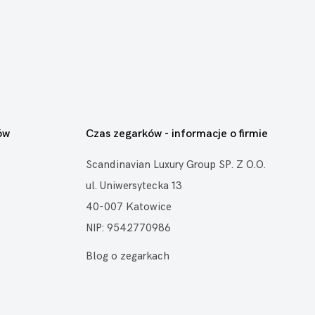
ów
Czas zegarków - informacje o firmie
Scandinavian Luxury Group SP. Z O.O.
ul. Uniwersytecka 13
40-007 Katowice
NIP: 9542770986
Blog o zegarkach