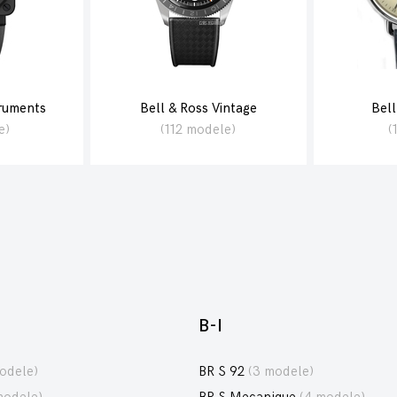
truments
Bell & Ross Vintage
Bel
e)
(112 modele)
(
B-I
modele)
BR S 92
(3 modele)