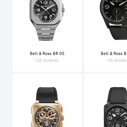
Bell & Ross BR 05
Bell & Ross B
(32 modele)
(16 model