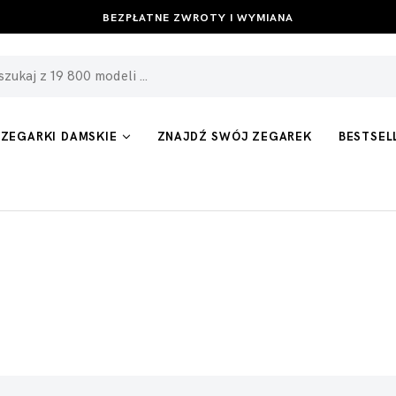
BEZPŁATNE ZWROTY I WYMIANA
ZEGARKI DAMSKIE
ZNAJDŹ SWÓJ ZEGAREK
BESTSEL