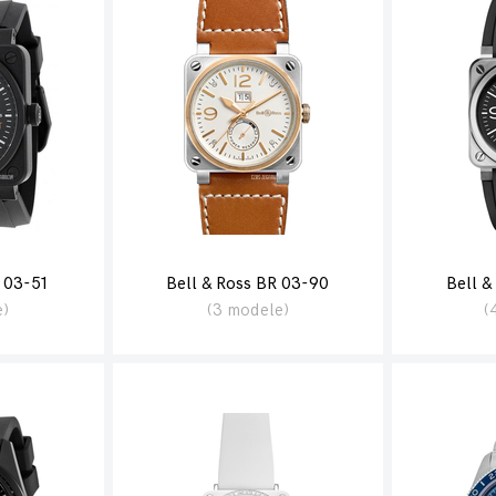
 03-51
Bell & Ross BR 03-90
Bell &
e)
(3 modele)
(