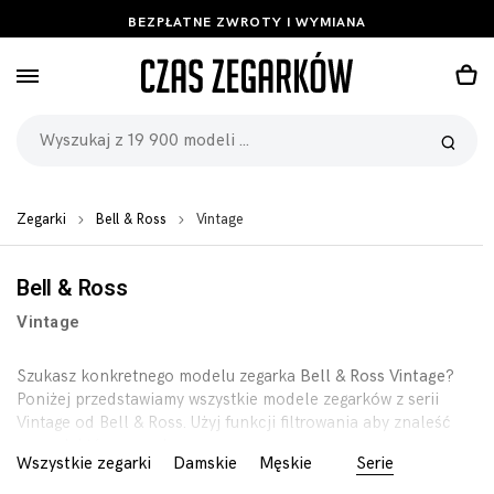
BEZPŁATNE ZWROTY I WYMIANA
Zegarki
Bell & Ross
Vintage
Bell & Ross
Vintage
Szukasz konkretnego modelu zegarka
Bell & Ross Vintage
?
Poniżej przedstawiamy wszystkie modele zegarków z serii
Vintage od Bell & Ross. Użyj funkcji filtrowania aby znaleść
zegarek którego szukasz.
Wszystkie zegarki
Damskie
Męskie
Serie