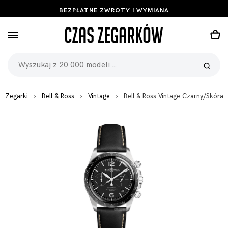
BEZPŁATNE ZWROTY I WYMIANA
Zegarki
Bell & Ross
Vintage
Bell & Ross Vintage Czarny/Skó