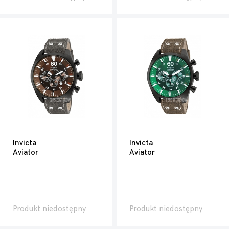
Invicta
Invicta
Aviator
Aviator
Produkt niedostępny
Produkt niedostępny