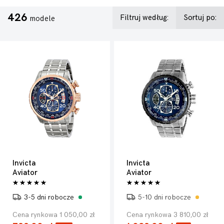
426
Filtruj według:
Sortuj po:
modele
Invicta
Invicta
Aviator
Aviator
3-5 dni robocze
5-10 dni robocze
Cena rynkowa 1 050,00 zł
Cena rynkowa 3 810,00 zł