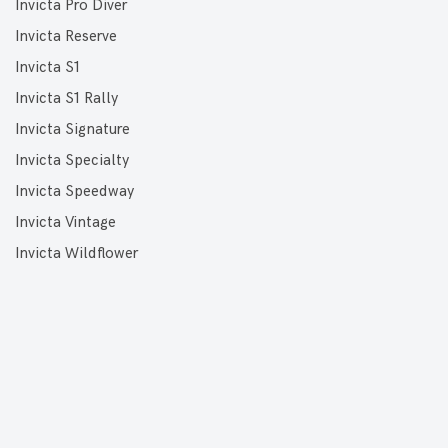
Invicta Pro Diver
Invicta Reserve
Invicta S1
Invicta S1 Rally
Invicta Signature
Invicta Specialty
Invicta Speedway
Invicta Vintage
Invicta Wildflower