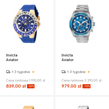
Invicta
Invicta
Aviator
Aviator
1-3 tygodnie
1-3 tygodnie
Cena rynkowa 1 910,00 zł
Cena rynkowa 3 310,00 zł
839,00 zł
979,00 zł
-56%
-70%