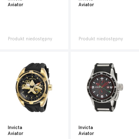
Aviator
Aviator
Produkt niedostępny
Produkt niedostępny
Invicta
Invicta
Aviator
Aviator