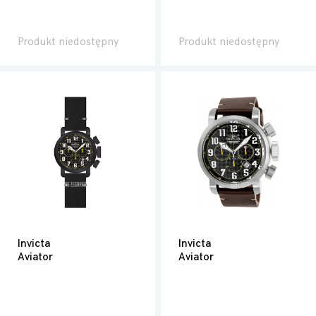
Produkt niedostępny
Produkt niedostępny
Invicta
Invicta
Aviator
Aviator