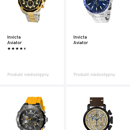
Invicta
Invicta
Aviator
Aviator
Produkt niedostępny
Produkt niedostępny