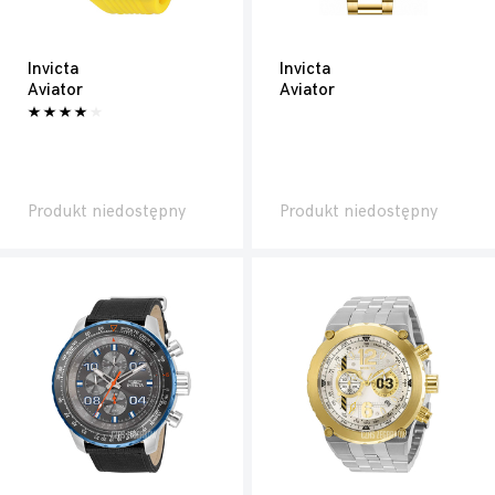
Invicta
Invicta
Aviator
Aviator
Produkt niedostępny
Produkt niedostępny