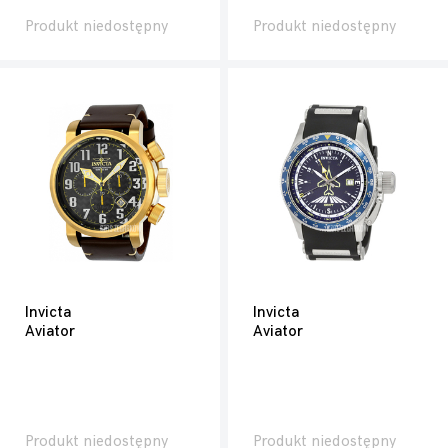
Produkt niedostępny
Produkt niedostępny
Invicta
Invicta
Aviator
Aviator
Produkt niedostępny
Produkt niedostępny