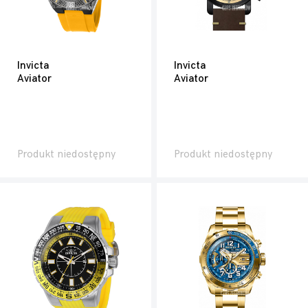
Invicta
Invicta
Aviator
Aviator
Produkt niedostępny
Produkt niedostępny