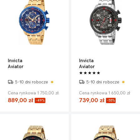
Invicta
Invicta
Aviator
Aviator
5-10 dni robocze
5-10 dni robocze
Cena rynkowa 1 750,00 zł
Cena rynkowa 1 650,00 zł
889,00 zł
739,00 zł
-49%
-55%