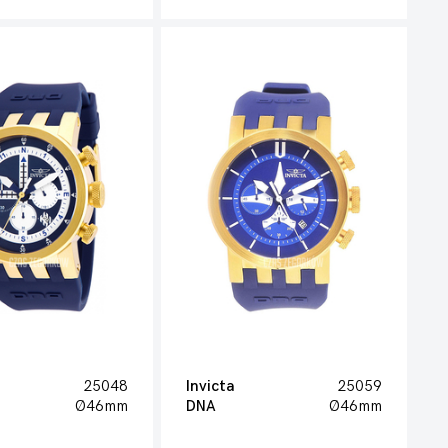
25048
Invicta
25059
Ø46mm
DNA
Ø46mm