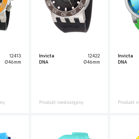
12413
Invicta
12422
Invicta
Ø46mm
DNA
Ø46mm
DNA
ny
Produkt niedostępny
Produkt n