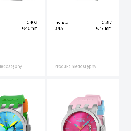
10403
Invicta
10387
Ø46mm
DNA
Ø46mm
iedostępny
Produkt niedostępny