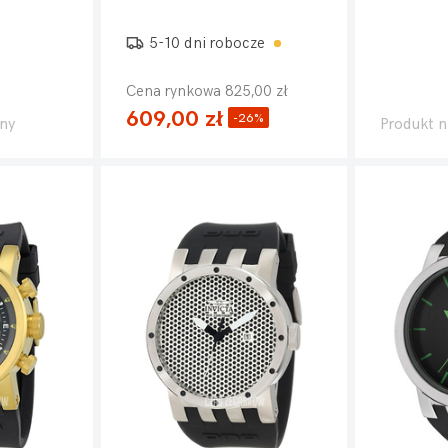
5-10 dni robocze
Cena rynkowa 825,00 zł
609,00 zł
-26%
ny
Produkt n