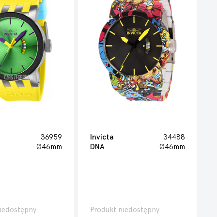
36959
Invicta
34488
Ø46mm
DNA
Ø46mm
iedostępny
Produkt niedostępny