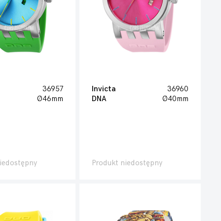
36957
Invicta
36960
Ø46mm
DNA
Ø40mm
iedostępny
Produkt niedostępny