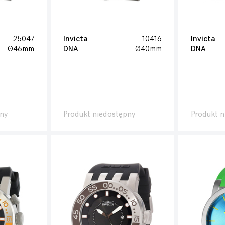
25047
Invicta
10416
Invicta
Ø46mm
DNA
Ø40mm
DNA
ny
Produkt niedostępny
Produkt n