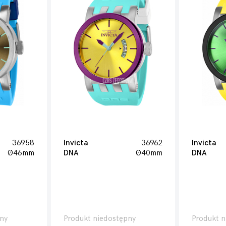
36958
Invicta
36962
Invicta
Ø46mm
DNA
Ø40mm
DNA
ny
Produkt niedostępny
Produkt n