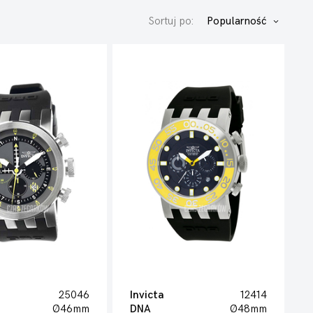
Sortuj po:
Popularność
25046
Invicta
12414
Ø46mm
DNA
Ø48mm