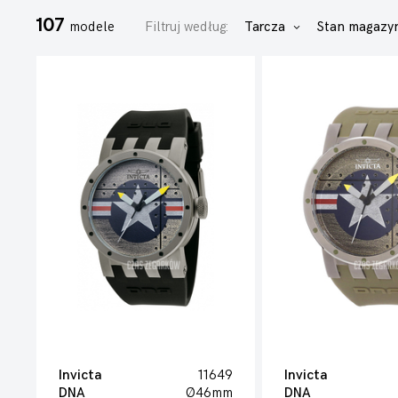
107
modele
Filtruj według:
Tarcza
Stan magaz
Invicta
11649
Invicta
DNA
Ø46mm
DNA