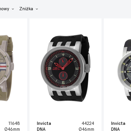
ynowy
Zniżka
11648
Invicta
44224
Invicta
Ø46mm
DNA
Ø46mm
DNA