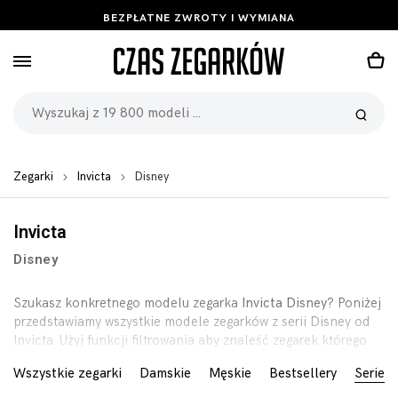
BEZPŁATNE ZWROTY I WYMIANA
Zegarki
Invicta
Disney
Invicta
Disney
Szukasz konkretnego modelu zegarka
Invicta Disney
? Poniżej
przedstawiamy wszystkie modele zegarków z serii Disney od
Invicta. Użyj funkcji filtrowania aby znaleść zegarek którego
szukasz.
Wszystkie zegarki
Damskie
Męskie
Bestsellery
Serie