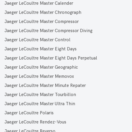
Jaeger LeCoultre Master Calender
Jaeger LeCoultre Master Chronograph
Jaeger LeCoultre Master Compressor
Jaeger LeCoultre Master Compressor Diving
Jaeger LeCoultre Master Control
Jaeger LeCoultre Master Eight Days
Jaeger LeCoultre Master Eight Days Perpetual
Jaeger LeCoultre Master Geographic
Jaeger LeCoultre Master Memovox
Jaeger LeCoultre Master Minute Repater
Jaeger LeCoultre Master Tourbillon
Jaeger LeCoultre Master Ultra Thin
Jaeger LeCoultre Polaris
Jaeger LeCoultre Rendez-Vous
Jaeger LeCoultre Reverso