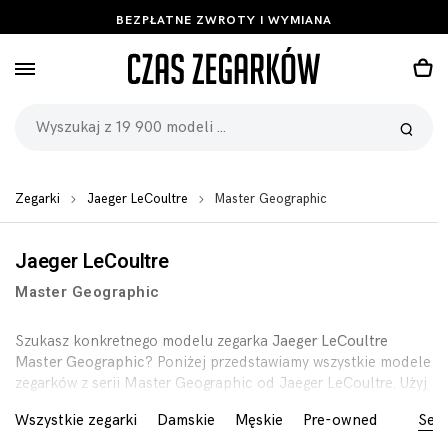
BEZPŁATNE ZWROTY I WYMIANA
Zegarki
Jaeger LeCoultre
Master Geographic
Jaeger LeCoultre
Master Geographic
Szukasz konkretnego modelu zegarka
Jaeger LeCoultre
Master Geographic
? Poniżej przedstawiamy wszystkie modele
zegarków z serii Master Geographic od Jaeger LeCoultre. Użyj
funkcji filtrowania aby znaleść zegarek którego szukasz.
Wszystkie zegarki
Damskie
Męskie
Pre-owned
Seri