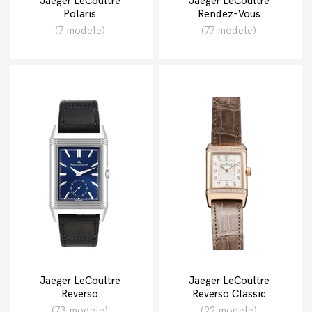
Jaeger LeCoultre
Jaeger LeCoultre
Polaris
Rendez-Vous
(7 modele)
(77 modele)
Jaeger LeCoultre
Jaeger LeCoultre
Reverso
Reverso Classic
(73 modele)
(22 modele)