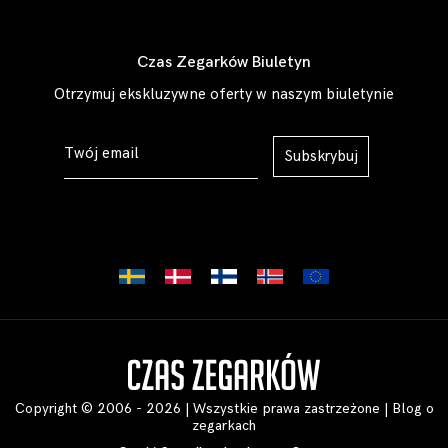
Czas Zegarków Biuletyn
Otrzymuj ekskluzywne oferty w naszym biuletynie
Subskrybuj
Copyright © 2006 - 2026 | Wszystkie prawa zastrzeżone |
Blog o
zegarkach