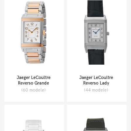
Jaeger LeCoultre
Jaeger LeCoultre
Reverso Grande
Reverso Lady
(60 modele)
(44 modele)