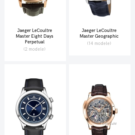
Jaeger LeCoultre
Jaeger LeCoultre
Master Eight Days
Master Geographic
Perpetual
(14 modele)
(2 modele)