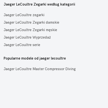
Jaeger LeCoultre Zegarki według kategorii
Jaeger LeCoultre zegarki
Jaeger LeCoultre Zegarki damskie
Jaeger LeCoultre Zegarki męskie
Jaeger LeCoultre Wyprzedaż
Jaeger LeCoultre serie
Popularne modele od jaeger lecoultre
Jaeger LeCoultre Master Compressor Diving