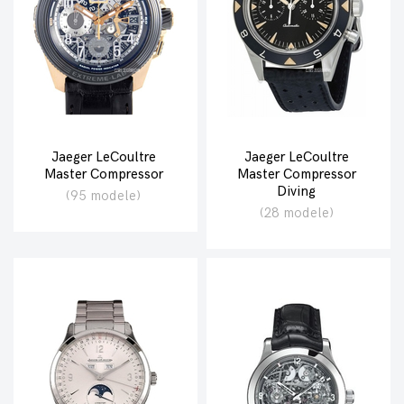
Jaeger LeCoultre
Jaeger LeCoultre
Master Compressor
Master Compressor
Diving
(95 modele)
(28 modele)