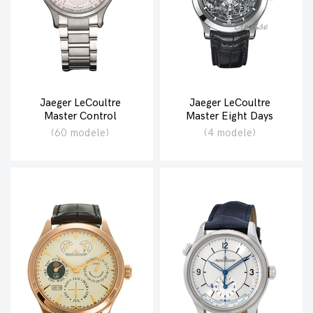
Jaeger LeCoultre
Jaeger LeCoultre
Master Control
Master Eight Days
(60 modele)
(4 modele)