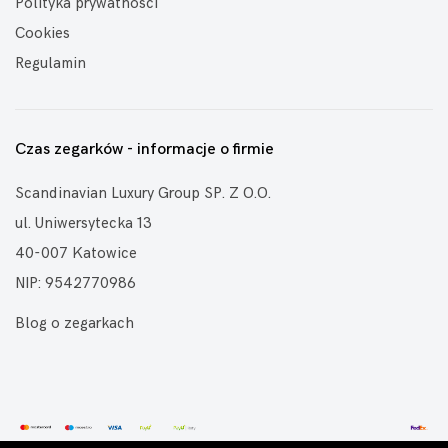
Polityka prywatności
Cookies
Regulamin
Czas zegarków - informacje o firmie
Scandinavian Luxury Group SP. Z O.O.
ul. Uniwersytecka 13
40-007 Katowice
NIP: 9542770986
Blog o zegarkach