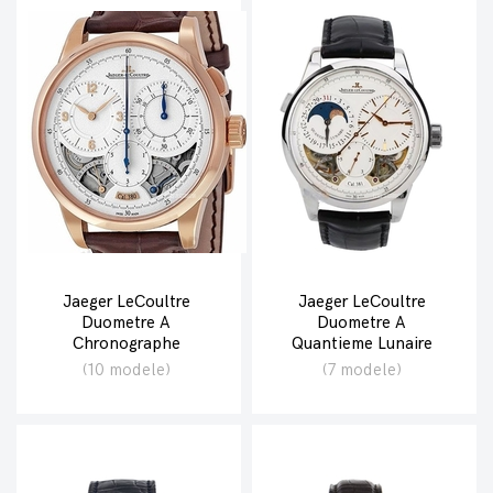
Jaeger LeCoultre
Jaeger LeCoultre
Duometre A
Duometre A
Chronographe
Quantieme Lunaire
(10 modele)
(7 modele)