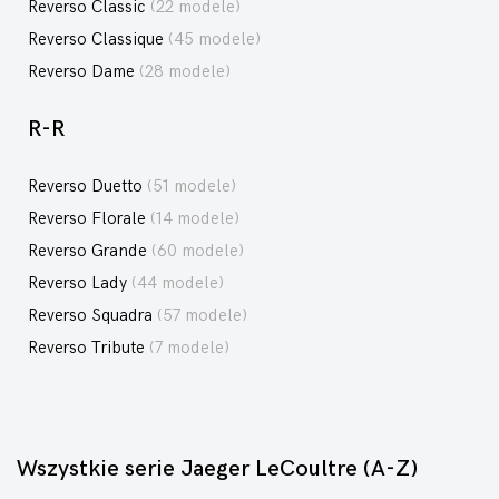
Reverso Classic
(22 modele)
Reverso Classique
(45 modele)
Reverso Dame
(28 modele)
R-R
Reverso Duetto
(51 modele)
Reverso Florale
(14 modele)
Reverso Grande
(60 modele)
Reverso Lady
(44 modele)
Reverso Squadra
(57 modele)
Reverso Tribute
(7 modele)
Wszystkie serie Jaeger LeCoultre (A-Z)