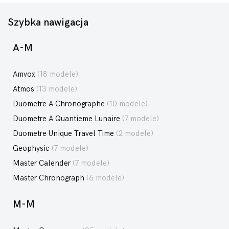
Szybka nawigacja
A-M
Amvox
(18 modele)
Atmos
(13 modele)
Duometre A Chronographe
(10 modele)
Duometre A Quantieme Lunaire
(7 modele)
Duometre Unique Travel Time
(2 modele)
Geophysic
(7 modele)
Master Calender
(7 modele)
Master Chronograph
(6 modele)
M-M