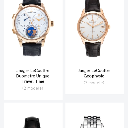
Jaeger LeCoultre
Jaeger LeCoultre
Duometre Unique
Geophysic
Travel Time
(7 modele)
(2 modele)