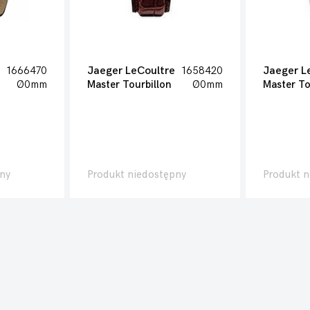
1666470
Jaeger LeCoultre
1658420
Jaeger L
Ø0mm
Master Tourbillon
Ø0mm
Master To
ny
Produkt niedostępny
Produkt n