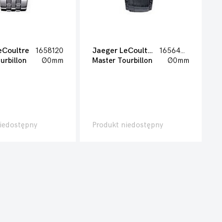
eCoultre
1658120
Jaeger LeCoultre
1656450
urbillon
Ø0mm
Master Tourbillon
Ø0mm
iedostępny
Produkt niedostępny