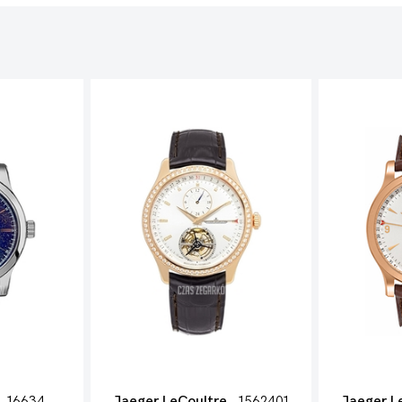
16634E0
Jaeger LeCoultre
1562401
Jaeger L