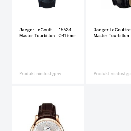
Jaeger LeCoultre
1563480
Jaeger LeCoultre
Master Tourbillon
Ø41.5mm
Master Tourbillon
Produkt niedostępny
Produkt niedostęp