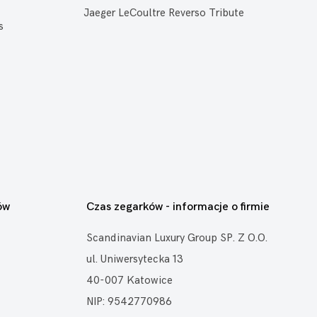
Jaeger LeCoultre Reverso Tribute
s
ów
Czas zegarków - informacje o firmie
Scandinavian Luxury Group SP. Z O.O.
ul. Uniwersytecka 13
40-007 Katowice
NIP: 9542770986