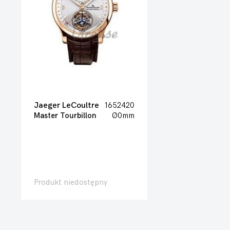
Jaeger LeCoultre
1652420
Master Tourbillon
Ø0mm
Produkt niedostępny