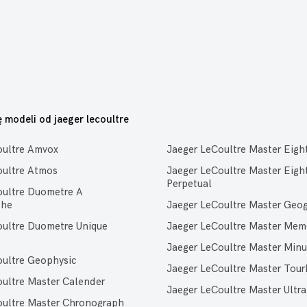
ę modeli od jaeger lecoultre
oultre Amvox
Jaeger LeCoultre Master Eigh
oultre Atmos
Jaeger LeCoultre Master Eigh
Perpetual
oultre Duometre A
phe
Jaeger LeCoultre Master Geo
oultre Duometre Unique
Jaeger LeCoultre Master Me
Jaeger LeCoultre Master Minu
oultre Geophysic
Jaeger LeCoultre Master Tour
oultre Master Calender
Jaeger LeCoultre Master Ultra
oultre Master Chronograph