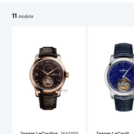
11
modele
Jaeger LeCoultre
1662450
Jaeger LeCoultre