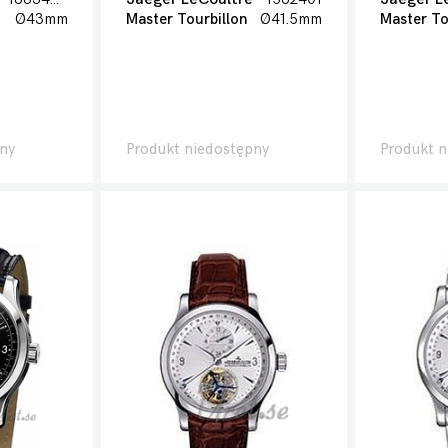
Ø43mm
Master Tourbillon
Ø41.5mm
Master To
ny
Produkt niedostępny
Produkt n