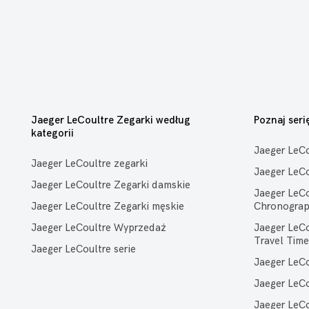
Jaeger LeCoultre Zegarki według
Poznaj seri
kategorii
Jaeger LeC
Jaeger LeCoultre zegarki
Jaeger LeC
Jaeger LeCoultre Zegarki damskie
Jaeger LeC
Jaeger LeCoultre Zegarki męskie
Chronogra
Jaeger LeCoultre Wyprzedaż
Jaeger LeC
Travel Time
Jaeger LeCoultre serie
Jaeger LeC
Jaeger LeC
Jaeger LeC