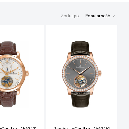
Sortuj po:
Popularność
eCoultre
1562421
Jaeger LeCoultre
1662451