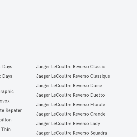
t Days
Jaeger LeCoultre Reverso Classic
t Days
Jaeger LeCoultre Reverso Classique
Jaeger LeCoultre Reverso Dame
graphic
Jaeger LeCoultre Reverso Duetto
movox
Jaeger LeCoultre Reverso Florale
te Repater
Jaeger LeCoultre Reverso Grande
billon
Jaeger LeCoultre Reverso Lady
 Thin
Jaeger LeCoultre Reverso Squadra