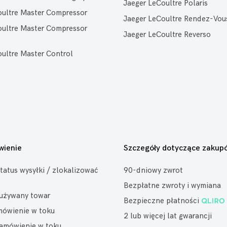
Jaeger LeCoultre Polaris
oultre Master Compressor
Jaeger LeCoultre Rendez-Vou
oultre Master Compressor
Jaeger LeCoultre Reverso
ultre Master Control
wienie
Szczegóły dotyczące zakup
tatus wysyłki / zlokalizować
90-dniowy zwrot
Bezpłatne zwroty i wymiana
eużywany towar
Bezpieczne płatności
mówienie w toku
2 lub więcej lat gwarancji
amówienie w toku