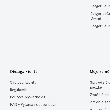
Jaeger LeC
Jaeger LeC
Diving
Jaeger LeCo
Obsługa klienta
Moje zamó
Obsługa klienta
Sprawdzić s
paczkę
Regulamin
Zwrócić ni
Polityka prywatności
Zmienić za
FAQ – Pytania i odpowiedzi
Anulować z