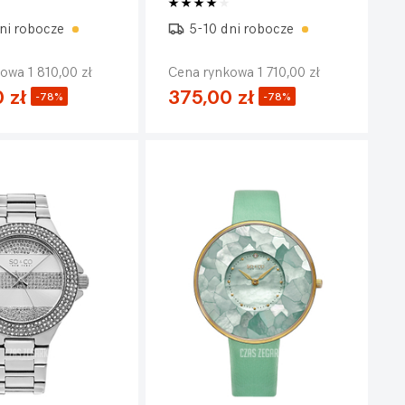
ni robocze
5-10 dni robocze
owa 1 810,00 zł
Cena rynkowa 1 710,00 zł
 zł
375,00 zł
-78%
-78%