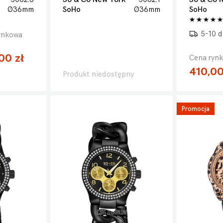
Ø36mm
SoHo
Ø36mm
SoHo
5-10 d
ynkowa
00 zł
Cena rynk
410,00
Produkt niedostępny
Promocja