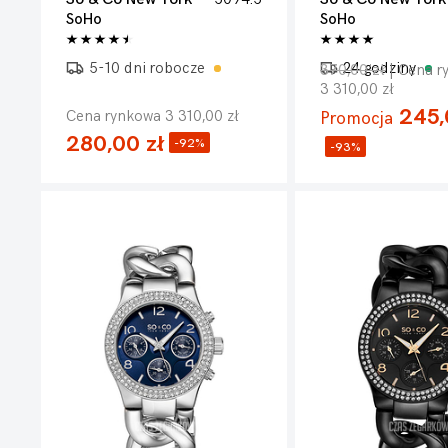
SoHo
SoHo
5-10 dni robocze
24 godziny
370,00 zł
| Cena r
3 310,00 zł
245,
Cena rynkowa 3 310,00 zł
Promocja
280,00 zł
-92%
-93%