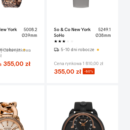
New York
5008.2
So & Co New York
5249.1
Ø39mm
SoHo
Ø38mm
ni robocze
5-10 dni robocze
| Cena rynkowa
ł
355,00 zł
Cena rynkowa 1 810,00 zł
a
355,00 zł
-80%