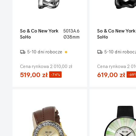
So & Co New York
5013A.6
So & Co New York
SoHo
Ø38mm
SoHo
5-10 dni robocze
5-10 dni roboc
Cena rynkowa 2 010,00 zł
Cena rynkowa 2 01
519,00 zł
619,00 zł
-74%
-69