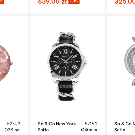
639,00 zł
325,00
2%
-81%
5274.3
So & Co New York
5215.1
So & Co 
Ø38mm
SoHo
Ø40mm
SoHo