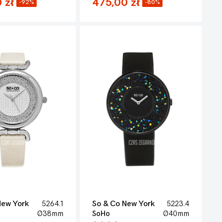
 zł
475,00 zł
-92%
-80%
New York
5264.1
So & Co New York
5223.4
Ø38mm
SoHo
Ø40mm