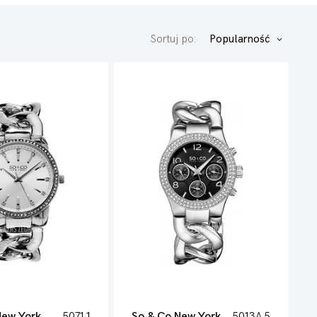
Sortuj po:
Popularność
New York
5071.1
So & Co New York
5013A.5