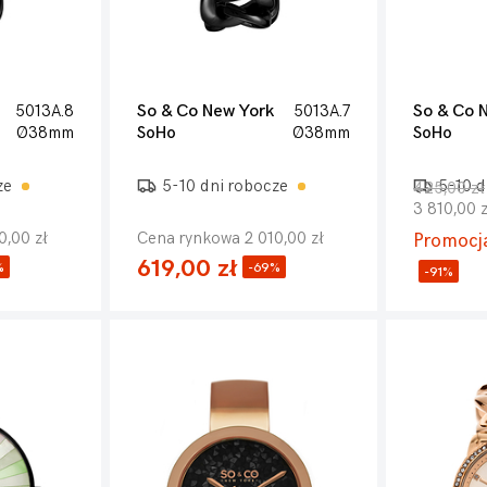
5013A.8
So & Co New York
5013A.7
So & Co 
Ø38mm
SoHo
Ø38mm
SoHo
ze
5-10 dni robocze
5-10 d
425,00 zł
3 810,00 z
0,00 zł
Cena rynkowa 2 010,00 zł
Promocj
619,00 zł
%
-69%
-91%