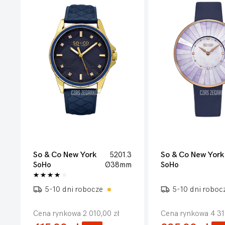
So & Co New York
5201.3
So & Co New York
SoHo
Ø38mm
SoHo
5-10 dni robocze
5-10 dni roboc
Cena rynkowa 2 010,00 zł
Cena rynkowa 4 31