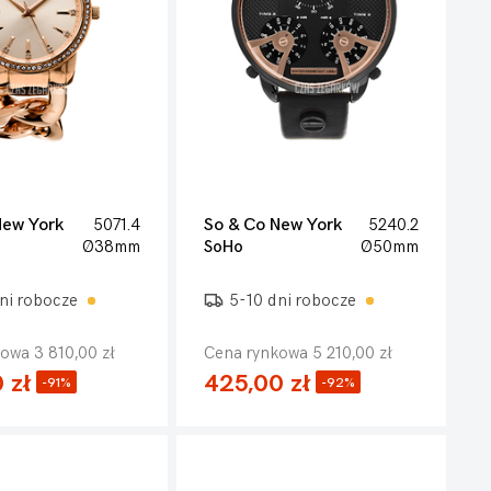
New York
5071.4
So & Co New York
5240.2
Ø38mm
SoHo
Ø50mm
ni robocze
5-10 dni robocze
owa 3 810,00 zł
Cena rynkowa 5 210,00 zł
 zł
425,00 zł
-91%
-92%