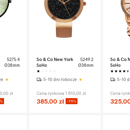
5275.4
So & Co New York
5249.2
So & Co 
Ø38mm
SoHo
Ø38mm
SoHo
ze
5-10 dni robocze
5-10 d
0,00 zł
Cena rynkowa 1 810,00 zł
Cena rynk
385,00 zł
325,00
2%
-79%