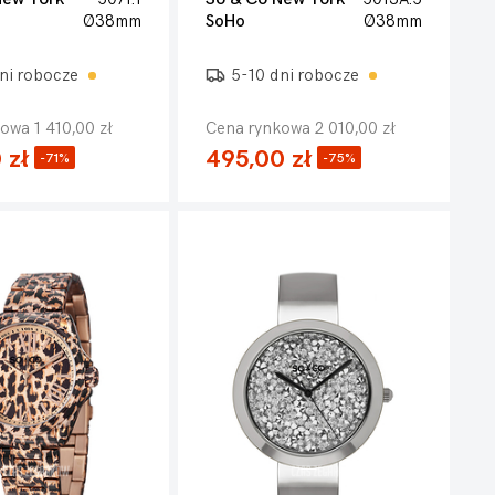
Ø38mm
SoHo
Ø38mm
ni robocze
5-10 dni robocze
owa 1 410,00 zł
Cena rynkowa 2 010,00 zł
 zł
495,00 zł
-71%
-75%