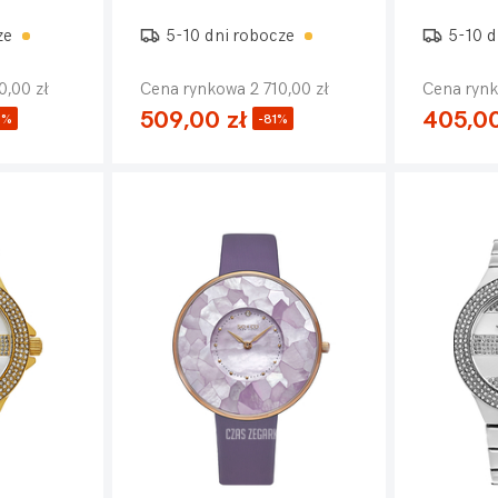
ze
5-10 dni robocze
5-10 d
0,00 zł
Cena rynkowa 2 710,00 zł
Cena rynk
509,00 zł
405,00
0%
-81%