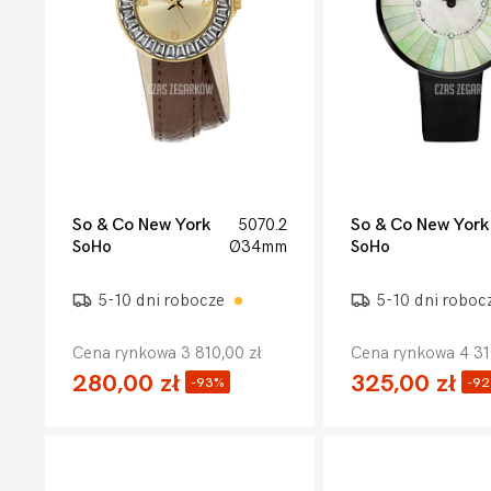
So & Co New York
5070.2
So & Co New York
SoHo
Ø34mm
SoHo
5-10 dni robocze
5-10 dni roboc
Cena rynkowa 3 810,00 zł
Cena rynkowa 4 31
280,00 zł
325,00 zł
-93%
-9