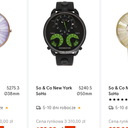
5275.3
So & Co New York
5240.5
So & Co 
Ø38mm
SoHo
Ø50mm
SoHo
ze
5-10 dni robocze
5-10 d
0,00 zł
Cena rynkowa 3 310,00 zł
Cena rynk