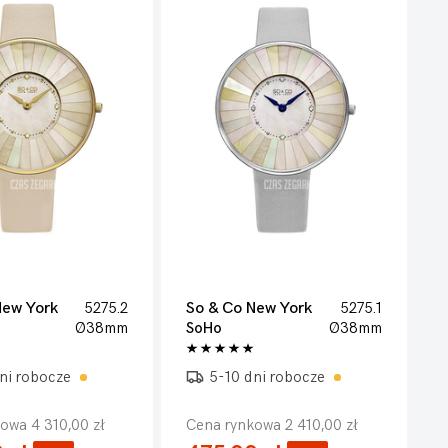
New York
5275.2
So & Co New York
5275.1
Ø38mm
SoHo
Ø38mm
ni robocze
5-10 dni robocze
owa 4 310,00 zł
Cena rynkowa 2 410,00 zł