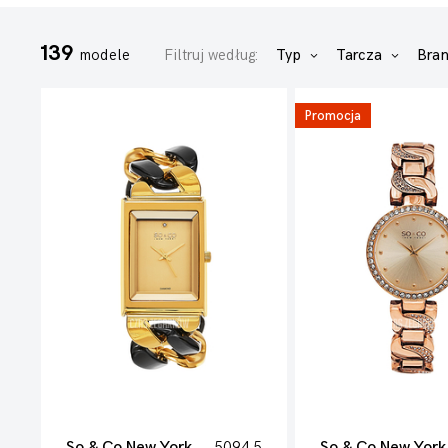
139
modele
Filtruj według:
Typ
Tarcza
Bra
Promocja
So & Co New York
5094.5
So & Co New York