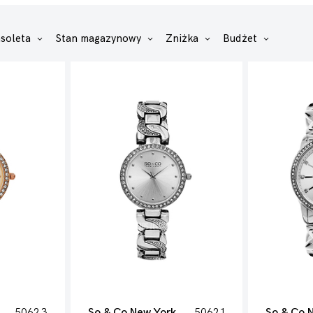
nsoleta
Stan magazynowy
Zniżka
Budżet
5062.3
So & Co New York
5062.1
So & Co 