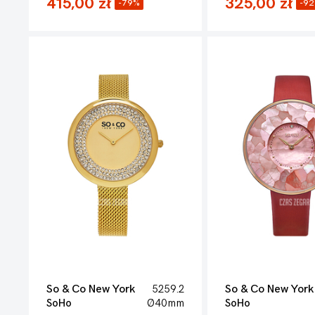
415,00 zł
325,00 zł
-79%
-9
So & Co New York
5259.2
So & Co New York
SoHo
Ø40mm
SoHo