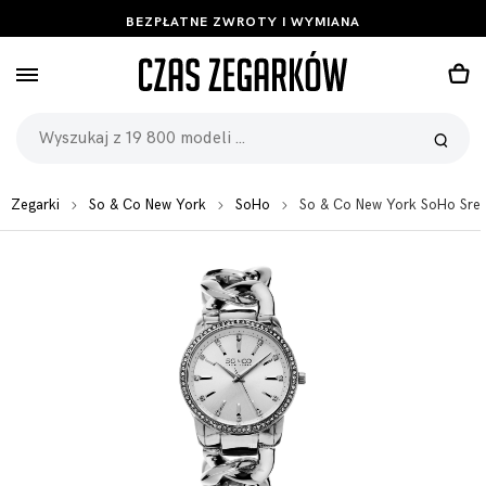
BEZPŁATNE ZWROTY I WYMIANA
Zegarki
So & Co New York
SoHo
So & Co New York SoHo Sreb