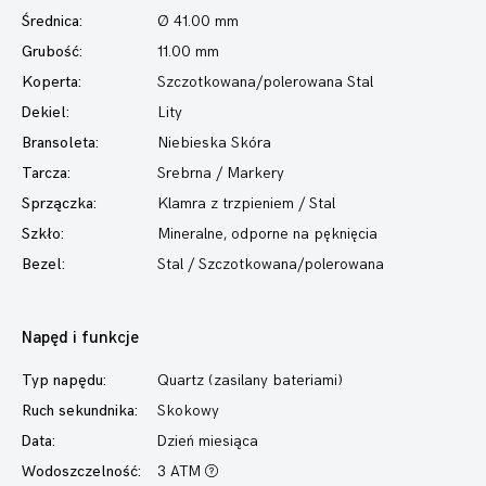
Średnica:
Ø 41.00 mm
Grubość:
11.00 mm
Koperta:
Szczotkowana/polerowana Stal
Dekiel:
Lity
Bransoleta:
Niebieska Skóra
Tarcza:
Srebrna / Markery
Sprzączka:
Klamra z trzpieniem / Stal
Szkło:
Mineralne, odporne na pęknięcia
Bezel:
Stal / Szczotkowana/polerowana
Napęd i funkcje
Typ napędu:
Quartz (zasilany bateriami)
Ruch sekundnika:
Skokowy
Data:
Dzień miesiąca
Wodoszczelność:
3 ATM