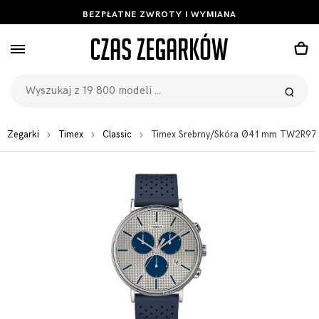
BEZPŁATNE ZWROTY I WYMIANA
Zegarki
Timex
Classic
Timex Srebrny/Skóra Ø41 mm TW2R97