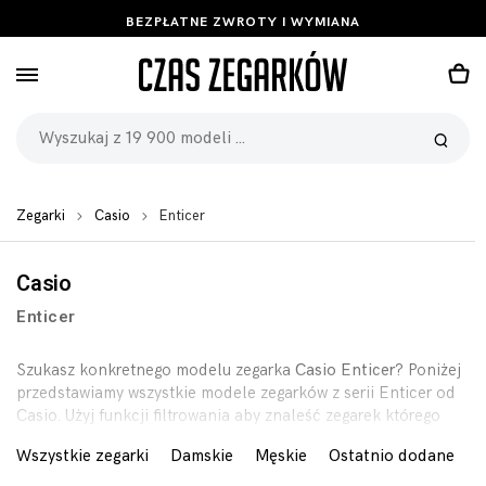
BEZPŁATNE ZWROTY I WYMIANA
Zegarki
Casio
Enticer
Casio
Enticer
Szukasz konkretnego modelu zegarka
Casio Enticer
? Poniżej
przedstawiamy wszystkie modele zegarków z serii Enticer od
Casio. Użyj funkcji filtrowania aby znaleść zegarek którego
szukasz.
Wszystkie zegarki
Damskie
Męskie
Ostatnio dodane
B