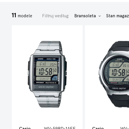
11
modele
Filtruj według:
Bransoleta
Stan maga
Casio
WV-59RD-1AEF
Casio
WV-