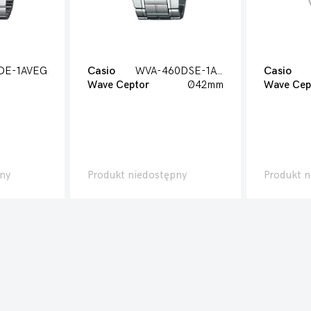
DE-1AVEG
Casio
WVA-460DSE-1AVER
Casio
Wave Ceptor
Ø42mm
Wave Cep
ny
Produkt niedostępny
Produkt n