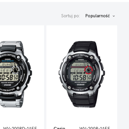
Sortuj po:
Popularność
WV-200RD-1AEF
Casio
WV-200R-1AEF