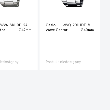
WVA-M610D-2AER
Casio
WVQ-201HDE-8BVER
tor
Ø42mm
Wave Ceptor
Ø40mm
iedostępny
Produkt niedostępny