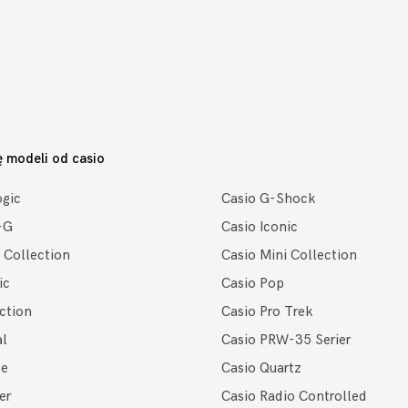
ę modeli od casio
ogic
Casio G-Shock
-G
Casio Iconic
 Collection
Casio Mini Collection
ic
Casio Pop
ction
Casio Pro Trek
al
Casio PRW-35 Serier
ce
Casio Quartz
er
Casio Radio Controlled