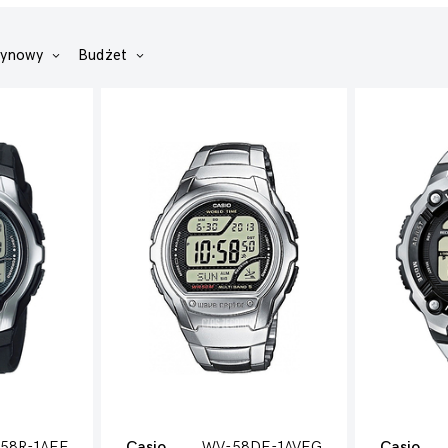
zynowy
Budżet
58R-1AEF
Casio
WV-58DE-1AVEG
Casio