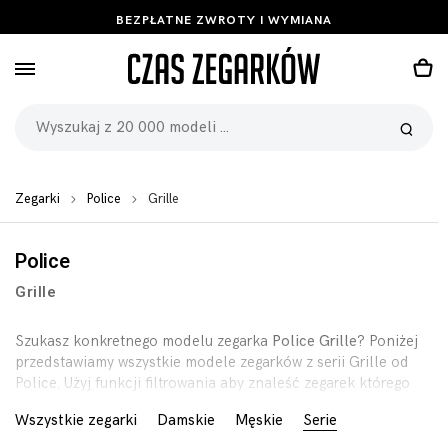
BEZPŁATNE ZWROTY I WYMIANA
Zegarki
Police
Grille
Police
Grille
Szukasz konkretnego modelu zegarka
Police Grille
? Poniżej
przedstawiamy wszystkie modele zegarków z serii Grille od
Police. Użyj funkcji filtrowania aby znaleść zegarek którego
szukasz.
Wszystkie zegarki
Damskie
Męskie
Serie