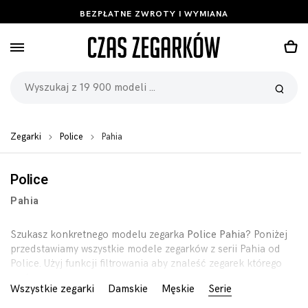
BEZPŁATNE ZWROTY I WYMIANA
Zegarki
Police
Pahia
Police
Pahia
Szukasz konkretnego modelu zegarka
Police Pahia
? Poniżej
przedstawiamy wszystkie modele zegarków z serii Pahia od
Police. Użyj funkcji filtrowania aby znaleść zegarek którego
szukasz.
Wszystkie zegarki
Damskie
Męskie
Serie