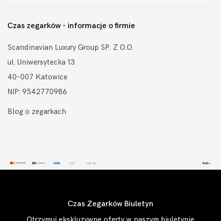
Czas zegarków - informacje o firmie
Scandinavian Luxury Group SP. Z O.O.
ul. Uniwersytecka 13
40-007 Katowice
NIP: 9542770986
Blog o zegarkach
Czas Zegarków Biuletyn
Otrzymuj ekskluzywne oferty w naszym biuletynie