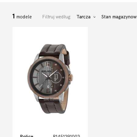
1
modele
Filtruj według:
Tarcza
Stan magazyno
Police
R1451291003