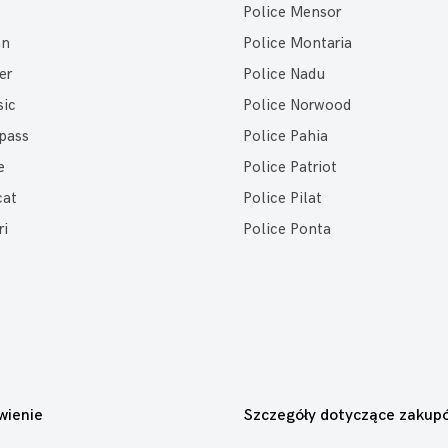
Police Mensor
an
Police Montaria
er
Police Nadu
sic
Police Norwood
pass
Police Pahia
e
Police Patriot
cat
Police Pilat
ri
Police Ponta
wienie
Szczegóły dotyczące zakup