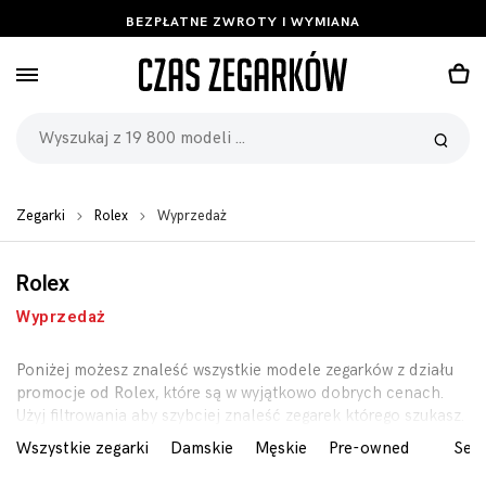
BEZPŁATNE ZWROTY I WYMIANA
Zegarki
Rolex
Wyprzedaż
Rolex
Wyprzedaż
Poniżej możesz znaleść wszystkie modele zegarków z działu
promocje od Rolex
, które są w wyjątkowo dobrych cenach.
Użyj filtrowania aby szybciej znaleść zegarek którego szukasz.
Wszystkie zegarki
Damskie
Męskie
Pre-owned
Seri