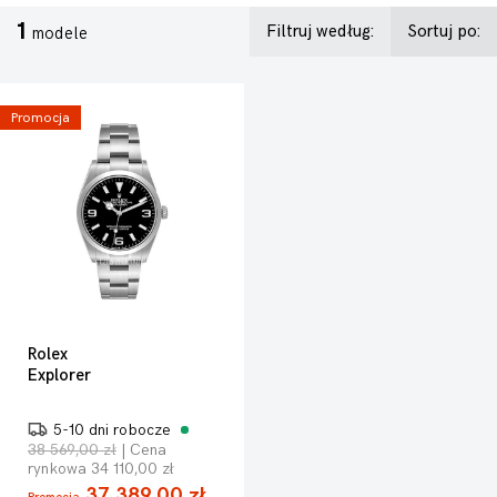
1
Filtruj według:
Sortuj po:
modele
Promocja
Rolex
Explorer
5-10 dni robocze
38 569,00 zł
| Cena
rynkowa 34 110,00 zł
37 389,00 zł